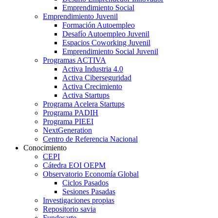
Emprendimiento Social
Emprendimiento Juvenil
Formación Autoempleo
Desafío Autoempleo Juvenil
Espacios Coworking Juvenil
Emprendimiento Social Juvenil
Programas ACTIVA
Activa Industria 4.0
Activa Ciberseguridad
Activa Crecimiento
Activa Startups
Programa Acelera Startups
Programa PADIH
Programa PIEEI
NextGeneration
Centro de Referencia Nacional
Conocimiento
CEPI
Cátedra EOI OEPM
Observatorio Economía Global
Ciclos Pasados
Sesiones Pasadas
Investigaciones propias
Repositorio savia
Fundesarte