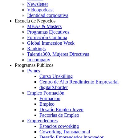
Newsletter
Videopodcast
Identidad corporativa
Escuela de Negocios
MBAs & Masters
Programas Ejecutivos
Formación Continua
Global Immersion Week
Rankings
Talentia360. Mujeres Directivas
In company
Programas Públicos
Pymes
Curso Upskilling
Centro de Alto Rendimiento Empresarial
digitalXborder
Empleo Formación
Formación
Empleo
Desafío Empleo Joven
Factorías de Empleo
Emprendedores
Espacios coworking
Coworking Transnacional
Desafío Emprendedor Innovador