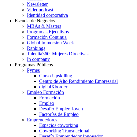
Newsletter
Videopodcast
Identidad corporativa
Escuela de Negocios
MBAs & Masters
Programas Ejecutivos
Formación Continua
Global Immersion Week
Rankings
Talentia360. Mujeres Directivas
In company
Programas Públicos
Pymes
Curso Upskilling
Centro de Alto Rendimiento Empresarial
digitalXborder
Empleo Formación
Formación
Empleo
Desafío Empleo Joven
Factorías de Empleo
Emprendedores
Espacios coworking
Coworking Transnacional
Desafío Emprendedor Innovador