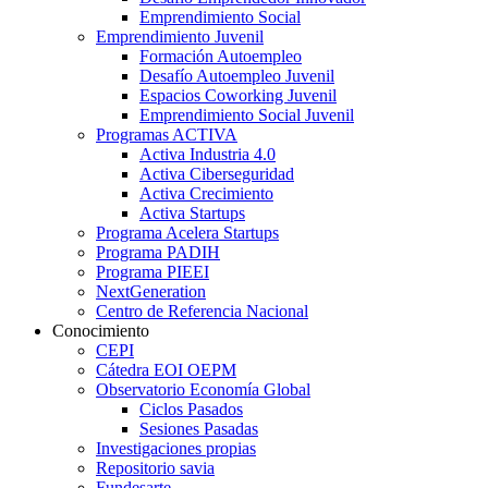
Emprendimiento Social
Emprendimiento Juvenil
Formación Autoempleo
Desafío Autoempleo Juvenil
Espacios Coworking Juvenil
Emprendimiento Social Juvenil
Programas ACTIVA
Activa Industria 4.0
Activa Ciberseguridad
Activa Crecimiento
Activa Startups
Programa Acelera Startups
Programa PADIH
Programa PIEEI
NextGeneration
Centro de Referencia Nacional
Conocimiento
CEPI
Cátedra EOI OEPM
Observatorio Economía Global
Ciclos Pasados
Sesiones Pasadas
Investigaciones propias
Repositorio savia
Fundesarte