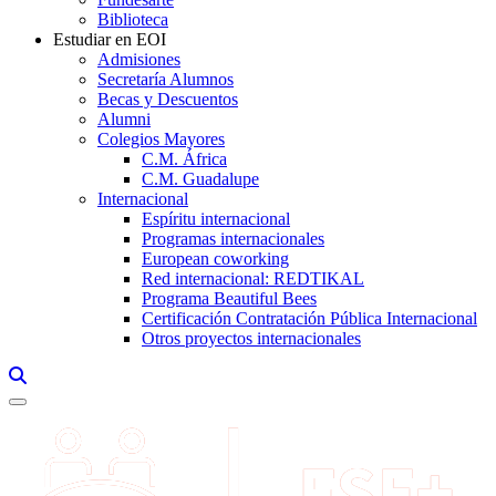
Biblioteca
Estudiar en EOI
Admisiones
Secretaría Alumnos
Becas y Descuentos
Alumni
Colegios Mayores
C.M. África
C.M. Guadalupe
Internacional
Espíritu internacional
Programas internacionales
European coworking
Red internacional: REDTIKAL
Programa Beautiful Bees
Certificación Contratación Pública Internacional
Otros proyectos internacionales
Links, Opens in this window a searcher