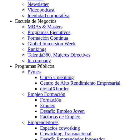
Newsletter
Videopodcast
Identidad corporativa
Escuela de Negocios
MBAs & Masters
Programas Ejecutivos
Formación Continua
Global Immersion Week
Rankings
Talentia360. Mujeres Directivas
In company
Programas Públicos
Pymes
Curso Upskilling
Centro de Alto Rendimiento Empresarial
digitalXborder
Empleo Formación
Formación
Empleo
Desafío Empleo Joven
Factorías de Empleo
Emprendedores
Espacios coworking
Coworking Transnacional
Desafío Emprendedor Innovador