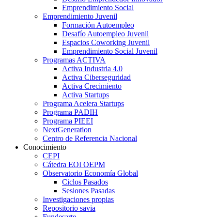
Emprendimiento Social
Emprendimiento Juvenil
Formación Autoempleo
Desafío Autoempleo Juvenil
Espacios Coworking Juvenil
Emprendimiento Social Juvenil
Programas ACTIVA
Activa Industria 4.0
Activa Ciberseguridad
Activa Crecimiento
Activa Startups
Programa Acelera Startups
Programa PADIH
Programa PIEEI
NextGeneration
Centro de Referencia Nacional
Conocimiento
CEPI
Cátedra EOI OEPM
Observatorio Economía Global
Ciclos Pasados
Sesiones Pasadas
Investigaciones propias
Repositorio savia
Fundesarte