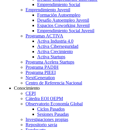
Emprendimiento Social
Emprendimiento Juvenil
Formación Autoempleo
Desafío Autoempleo Juvenil
Espacios Coworking Juvenil
Emprendimiento Social Juvenil
Programas ACTIVA
Activa Industria 4.0
Activa Ciberseguridad
Activa Crecimiento
Activa Startups
Programa Acelera Startups
Programa PADIH
Programa PIEEI
NextGeneration
Centro de Referencia Nacional
Conocimiento
CEPI
Cátedra EOI OEPM
Observatorio Economía Global
Ciclos Pasados
Sesiones Pasadas
Investigaciones propias
Repositorio savia
Fundesarte