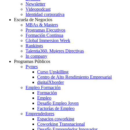
Newsletter
Videopodcast
Identidad corporativa
Escuela de Negocios
MBAs & Masters
Programas Ejecutivos
Formación Continua
Global Immersion Week
Rankings
Talentia360. Mujeres Directivas
In company
Programas Públicos
Pymes
Curso Upskilling
Centro de Alto Rendimiento Empresarial
digitalXborder
Empleo Formación
Formación
Empleo
Desafío Empleo Joven
Factorías de Empleo
Emprendedores
Espacios coworking
Coworking Transnacional
Desafío Emprendedor Innovador