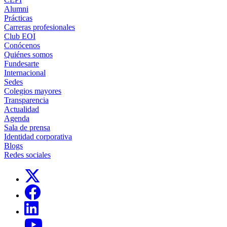
Alumni
Prácticas
Carreras profesionales
Club EOI
Conócenos
Quiénes somos
Fundesarte
Internacional
Sedes
Colegios mayores
Transparencia
Actualidad
Agenda
Sala de prensa
Identidad corporativa
Blogs
Redes sociales
Links, Opens in this window
Links, Opens in this window
Links, Opens in this window
Links, Opens in this window