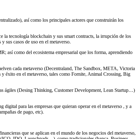
tralizado), así como los principales actores que construirán los
e la tecnología blockchain y sus smart contracts, la irrupción de los
as y sus casos de uso en el metaverso.
MR; así como del ecosistema empresarial que los forma, aprendiendo
nvuelven cada metaverso (Decentraland, The Sandbox, META, Victoria
 y éxito en el metaverso, tales como Fornite, Animal Crossing, Big
gías ágiles (Desing Thinking, Customer Development, Lean Startup…)
g digital para las empresas que quieran operar en el metaverso , y a
ampañas de pago, etc).
financieras que se aplican en el mundo de los negocios del metaverso,
adas (ICO, IDO, Launchpads…), como tradicionales (banca. Business