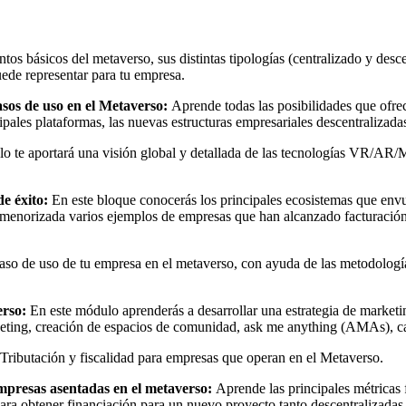
s básicos del metaverso, sus distintas tipologías (centralizado y descen
ede representar para tu empresa.
asos de uso en el Metaverso:
Aprende todas las posibilidades que ofrec
cipales plataformas, las nuevas estructuras empresariales descentralizad
o te aportará una visión global y detallada de las tecnologías VR/AR/
de éxito:
En este bloque conocerás los principales ecosistemas que e
rmenorizada varios ejemplos de empresas que han alcanzado facturación
aso de uso de tu empresa en el metaverso, con ayuda de las metodolo
erso:
En este módulo aprenderás a desarrollar una estrategia de marketin
arketing, creación de espacios de comunidad, ask me anything (AMAs), c
Tributación y fiscalidad para empresas que operan en el Metaverso.
empresas asentadas en el metaverso:
Aprende las principales métricas 
s para obtener financiación para un nuevo proyecto tanto descentraliz