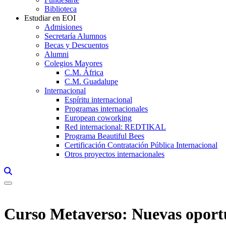
Biblioteca
Estudiar en EOI
Admisiones
Secretaría Alumnos
Becas y Descuentos
Alumni
Colegios Mayores
C.M. África
C.M. Guadalupe
Internacional
Espíritu internacional
Programas internacionales
European coworking
Red internacional: REDTIKAL
Programa Beautiful Bees
Certificación Contratación Pública Internacional
Otros proyectos internacionales
Links, Opens in this window a searcher
Curso Metaverso: Nuevas oport