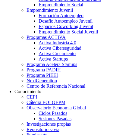
Emprendimiento Social
Emprendimiento Juvenil
Formación Autoempleo
Desafío Autoempleo Juvenil
Espacios Coworking Juvenil
Emprendimiento Social Juvenil
Programas ACTIVA
Activa Industria 4.0
Activa Ciberseguridad
Activa Crecimiento
Activa Startups
Programa Acelera Startups
Programa PADIH
Programa PIEEI
NextGeneration
Centro de Referencia Nacional
Conocimiento
CEPI
Cátedra EOI OEPM
Observatorio Economía Global
Ciclos Pasados
Sesiones Pasadas
Investigaciones propias
Repositorio savia
Fundesarte