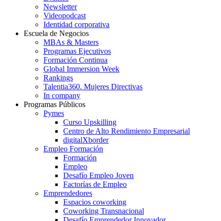
Newsletter
Videopodcast
Identidad corporativa
Escuela de Negocios
MBAs & Masters
Programas Ejecutivos
Formación Continua
Global Immersion Week
Rankings
Talentia360. Mujeres Directivas
In company
Programas Públicos
Pymes
Curso Upskilling
Centro de Alto Rendimiento Empresarial
digitalXborder
Empleo Formación
Formación
Empleo
Desafío Empleo Joven
Factorías de Empleo
Emprendedores
Espacios coworking
Coworking Transnacional
Desafío Emprendedor Innovador