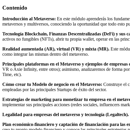
Contenido
Introducción al Metaverso:
En este módulo aprenderás los fundamento
metaversos y multiversos, conociendo la oportunidad que todo esto pu
Tecnología Blockchain, Finanzas Descentralizadas (DeFi) y sus c
activos no fungibles (NFTs), abrir tu propia wallet, operar en las prin
Realidad aumentada (AR), virtual (VR) y mixta (MR).
Este módul
como integrar las mismas dentro del metaverso.
Principales plataformas en el Metaverso y ejemplos de empresas 
VR o Axie Infinity, entre otros); asimismo, analizaremos de forma po
Time, etc).
Cómo crear tu Modelo de negocio en el Metaverso:
Construye el c
empleadas por las principales Startups de éxito del sector.
Estrategias de marketing para monetizar tu empresa en el metav
implementar sus principales acciones (redes sociales, influencers m
Legalidad para empresas del metaverso y tecnología (Legaltech).
Plan económico-financiero y captación de financiación para las 
crea tu propio modelo financiero y conoce las principales estrategia