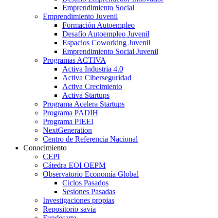
Emprendimiento Social
Emprendimiento Juvenil
Formación Autoempleo
Desafío Autoempleo Juvenil
Espacios Coworking Juvenil
Emprendimiento Social Juvenil
Programas ACTIVA
Activa Industria 4.0
Activa Ciberseguridad
Activa Crecimiento
Activa Startups
Programa Acelera Startups
Programa PADIH
Programa PIEEI
NextGeneration
Centro de Referencia Nacional
Conocimiento
CEPI
Cátedra EOI OEPM
Observatorio Economía Global
Ciclos Pasados
Sesiones Pasadas
Investigaciones propias
Repositorio savia
Fundesarte