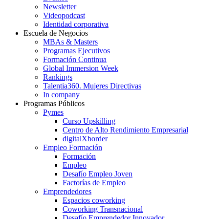
Newsletter
Videopodcast
Identidad corporativa
Escuela de Negocios
MBAs & Masters
Programas Ejecutivos
Formación Continua
Global Immersion Week
Rankings
Talentia360. Mujeres Directivas
In company
Programas Públicos
Pymes
Curso Upskilling
Centro de Alto Rendimiento Empresarial
digitalXborder
Empleo Formación
Formación
Empleo
Desafío Empleo Joven
Factorías de Empleo
Emprendedores
Espacios coworking
Coworking Transnacional
Desafío Emprendedor Innovador