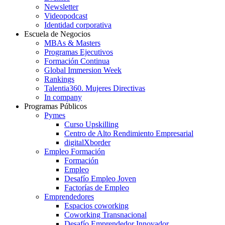
Newsletter
Videopodcast
Identidad corporativa
Escuela de Negocios
MBAs & Masters
Programas Ejecutivos
Formación Continua
Global Immersion Week
Rankings
Talentia360. Mujeres Directivas
In company
Programas Públicos
Pymes
Curso Upskilling
Centro de Alto Rendimiento Empresarial
digitalXborder
Empleo Formación
Formación
Empleo
Desafío Empleo Joven
Factorías de Empleo
Emprendedores
Espacios coworking
Coworking Transnacional
Desafío Emprendedor Innovador