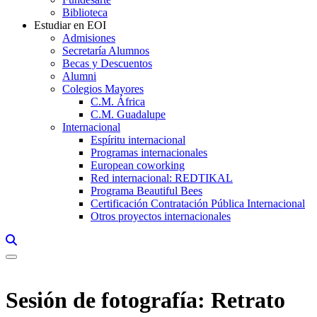
Biblioteca
Estudiar en EOI
Admisiones
Secretaría Alumnos
Becas y Descuentos
Alumni
Colegios Mayores
C.M. África
C.M. Guadalupe
Internacional
Espíritu internacional
Programas internacionales
European coworking
Red internacional: REDTIKAL
Programa Beautiful Bees
Certificación Contratación Pública Internacional
Otros proyectos internacionales
Links, Opens in this window a searcher
Sesión de fotografía: Retrato