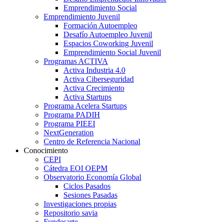
Emprendimiento Social
Emprendimiento Juvenil
Formación Autoempleo
Desafío Autoempleo Juvenil
Espacios Coworking Juvenil
Emprendimiento Social Juvenil
Programas ACTIVA
Activa Industria 4.0
Activa Ciberseguridad
Activa Crecimiento
Activa Startups
Programa Acelera Startups
Programa PADIH
Programa PIEEI
NextGeneration
Centro de Referencia Nacional
Conocimiento
CEPI
Cátedra EOI OEPM
Observatorio Economía Global
Ciclos Pasados
Sesiones Pasadas
Investigaciones propias
Repositorio savia
Fundesarte