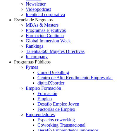
Newsletter
Videopodcast
Identidad corporativa
Escuela de Negocios
MBAs & Masters
Programas Ejecutivos
Formación Continua
Global Immersion Week
Rankings
Talentia360. Mujeres Directivas
In company
Programas Públicos
Pymes
Curso Upskilling
Centro de Alto Rendimiento Empresarial
digitalXborder
Empleo Formación
Formación
Empleo
Desafío Empleo Joven
Factorías de Empleo
Emprendedores
Espacios coworking
Coworking Transnacional
Desafío Emprendedor Innovador