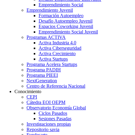
Emprendimiento Social
Emprendimiento Juvenil
Formación Autoempleo
Desafío Autoempleo Juvenil
Espacios Coworking Juvenil
Emprendimiento Social Juvenil
Programas ACTIVA
Activa Industria 4.0
Activa Ciberseguridad
Activa Crecimiento
Activa Startups
Programa Acelera Startups
Programa PADIH
Programa PIEEI
NextGeneration
Centro de Referencia Nacional
Conocimiento
CEPI
Cátedra EOI OEPM
Observatorio Economía Global
Ciclos Pasados
Sesiones Pasadas
Investigaciones propias
Repositorio savia
Fundesarte