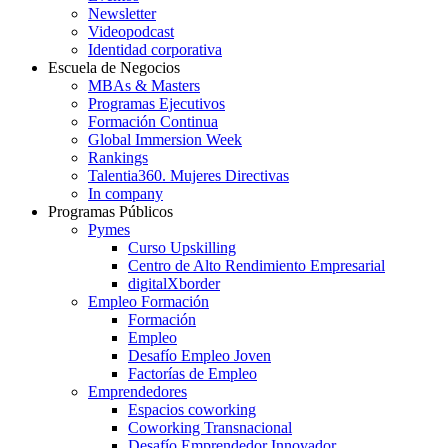
Newsletter
Videopodcast
Identidad corporativa
Escuela de Negocios
MBAs & Masters
Programas Ejecutivos
Formación Continua
Global Immersion Week
Rankings
Talentia360. Mujeres Directivas
In company
Programas Públicos
Pymes
Curso Upskilling
Centro de Alto Rendimiento Empresarial
digitalXborder
Empleo Formación
Formación
Empleo
Desafío Empleo Joven
Factorías de Empleo
Emprendedores
Espacios coworking
Coworking Transnacional
Desafío Emprendedor Innovador