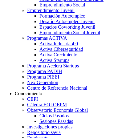
Emprendimiento Social
Emprendimiento Juvenil
Formación Autoempleo
Desafío Autoempleo Juvenil
Espacios Coworking Juvenil
Emprendimiento Social Juvenil
Programas ACTIVA
Activa Industria 4.0
Activa Ciberseguridad
Activa Crecimiento
Activa Startups
Programa Acelera Startups
Programa PADIH
Programa PIEEI
NextGeneration
Centro de Referencia Nacional
Conocimiento
CEPI
Cátedra EOI OEPM
Observatorio Economía Global
Ciclos Pasados
Sesiones Pasadas
Investigaciones propias
Repositorio savia
Fundesarte