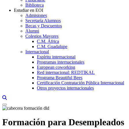
Biblioteca
Estudiar en EOI
Admisiones
Secretaría Alumnos
Becas y Descuentos
Alumni
Colegios Mayores
C.M. África
C.M. Guadalupe
Internacional
Espíritu internacional
Programas internacionales
European coworking
Red internacional: REDTIKAL
Programa Beautiful Bees
Certificación Contratación Pública Internacional
Otros proyectos internacionales
Links, Opens in this window a searcher
Formación para Desempleados