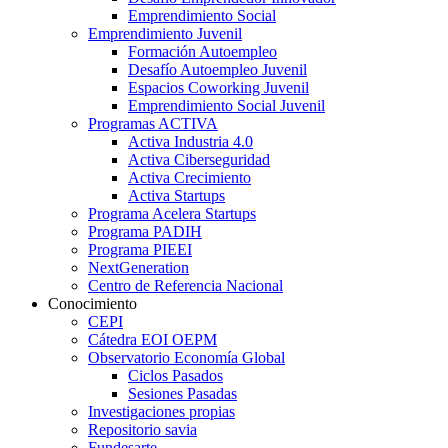
Emprendimiento Social
Emprendimiento Juvenil
Formación Autoempleo
Desafío Autoempleo Juvenil
Espacios Coworking Juvenil
Emprendimiento Social Juvenil
Programas ACTIVA
Activa Industria 4.0
Activa Ciberseguridad
Activa Crecimiento
Activa Startups
Programa Acelera Startups
Programa PADIH
Programa PIEEI
NextGeneration
Centro de Referencia Nacional
Conocimiento
CEPI
Cátedra EOI OEPM
Observatorio Economía Global
Ciclos Pasados
Sesiones Pasadas
Investigaciones propias
Repositorio savia
Fundesarte