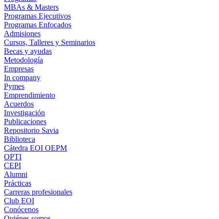
MBAs & Masters
Programas Ejecutivos
Programas Enfocados
Admisiones
Cursos, Talleres y Seminarios
Becas y ayudas
Metodología
Empresas
In company
Pymes
Emprendimiento
Acuerdos
Investigación
Publicaciones
Repositorio Savia
Biblioteca
Cátedra EOI OEPM
OPTI
CEPI
Alumni
Prácticas
Carreras profesionales
Club EOI
Conócenos
Quiénes somos