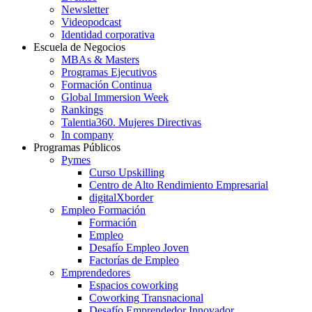
Newsletter
Videopodcast
Identidad corporativa
Escuela de Negocios
MBAs & Masters
Programas Ejecutivos
Formación Continua
Global Immersion Week
Rankings
Talentia360. Mujeres Directivas
In company
Programas Públicos
Pymes
Curso Upskilling
Centro de Alto Rendimiento Empresarial
digitalXborder
Empleo Formación
Formación
Empleo
Desafío Empleo Joven
Factorías de Empleo
Emprendedores
Espacios coworking
Coworking Transnacional
Desafío Emprendedor Innovador