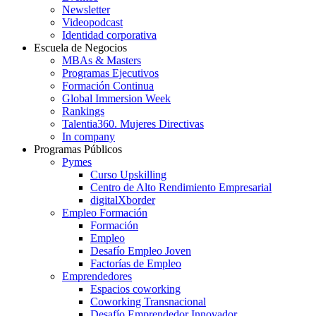
Newsletter
Videopodcast
Identidad corporativa
Escuela de Negocios
MBAs & Masters
Programas Ejecutivos
Formación Continua
Global Immersion Week
Rankings
Talentia360. Mujeres Directivas
In company
Programas Públicos
Pymes
Curso Upskilling
Centro de Alto Rendimiento Empresarial
digitalXborder
Empleo Formación
Formación
Empleo
Desafío Empleo Joven
Factorías de Empleo
Emprendedores
Espacios coworking
Coworking Transnacional
Desafío Emprendedor Innovador