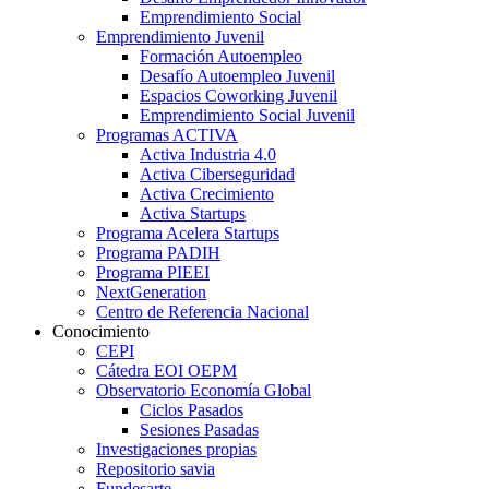
Emprendimiento Social
Emprendimiento Juvenil
Formación Autoempleo
Desafío Autoempleo Juvenil
Espacios Coworking Juvenil
Emprendimiento Social Juvenil
Programas ACTIVA
Activa Industria 4.0
Activa Ciberseguridad
Activa Crecimiento
Activa Startups
Programa Acelera Startups
Programa PADIH
Programa PIEEI
NextGeneration
Centro de Referencia Nacional
Conocimiento
CEPI
Cátedra EOI OEPM
Observatorio Economía Global
Ciclos Pasados
Sesiones Pasadas
Investigaciones propias
Repositorio savia
Fundesarte