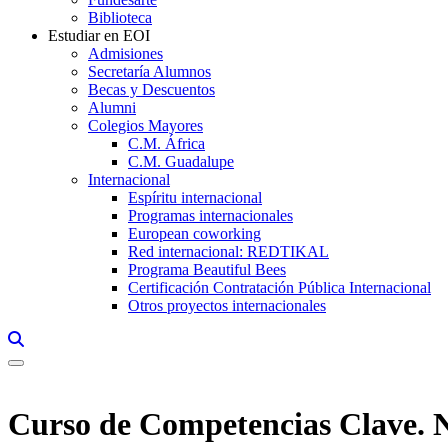
Biblioteca
Estudiar en EOI
Admisiones
Secretaría Alumnos
Becas y Descuentos
Alumni
Colegios Mayores
C.M. África
C.M. Guadalupe
Internacional
Espíritu internacional
Programas internacionales
European coworking
Red internacional: REDTIKAL
Programa Beautiful Bees
Certificación Contratación Pública Internacional
Otros proyectos internacionales
Links, Opens in this window a searcher
Curso de Competencias Clave. N