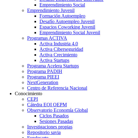
Emprendimiento Social
Emprendimiento Juvenil
Formación Autoempleo
Desafío Autoempleo Juvenil
Espacios Coworking Juvenil
Emprendimiento Social Juvenil
Programas ACTIVA
Activa Industria 4.0
Activa Ciberseguridad
Activa Crecimiento
Activa Startups
Programa Acelera Startups
Programa PADIH
Programa PIEEI
NextGeneration
Centro de Referencia Nacional
Conocimiento
CEPI
Cátedra EOI OEPM
Observatorio Economía Global
Ciclos Pasados
Sesiones Pasadas
Investigaciones propias
Repositorio savia
Fundesarte