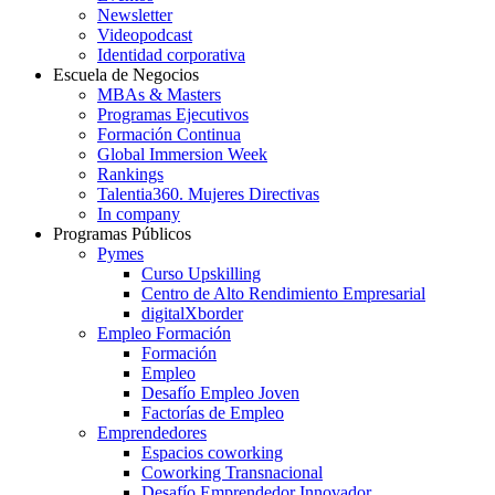
Newsletter
Videopodcast
Identidad corporativa
Escuela de Negocios
MBAs & Masters
Programas Ejecutivos
Formación Continua
Global Immersion Week
Rankings
Talentia360. Mujeres Directivas
In company
Programas Públicos
Pymes
Curso Upskilling
Centro de Alto Rendimiento Empresarial
digitalXborder
Empleo Formación
Formación
Empleo
Desafío Empleo Joven
Factorías de Empleo
Emprendedores
Espacios coworking
Coworking Transnacional
Desafío Emprendedor Innovador