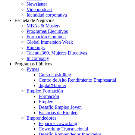
Newsletter
Videopodcast
Identidad corporativa
Escuela de Negocios
MBAs & Masters
Programas Ejecutivos
Formación Continua
Global Immersion Week
Rankings
Talentia360. Mujeres Directivas
In company
Programas Públicos
Pymes
Curso Upskilling
Centro de Alto Rendimiento Empresarial
digitalXborder
Empleo Formación
Formación
Empleo
Desafío Empleo Joven
Factorías de Empleo
Emprendedores
Espacios coworking
Coworking Transnacional
Desafío Emprendedor Innovador