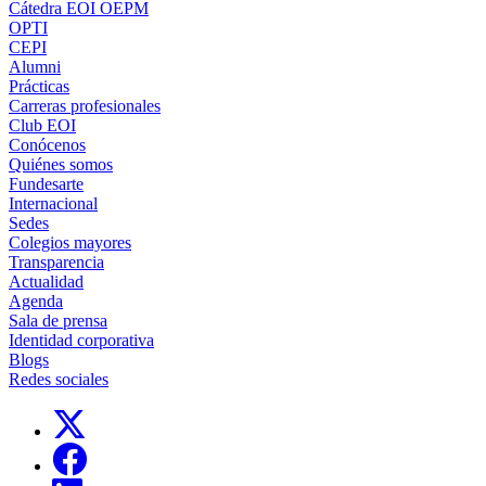
Cátedra EOI OEPM
OPTI
CEPI
Alumni
Prácticas
Carreras profesionales
Club EOI
Conócenos
Quiénes somos
Fundesarte
Internacional
Sedes
Colegios mayores
Transparencia
Actualidad
Agenda
Sala de prensa
Identidad corporativa
Blogs
Redes sociales
Links, Opens in this window
Links, Opens in this window
Links, Opens in this window