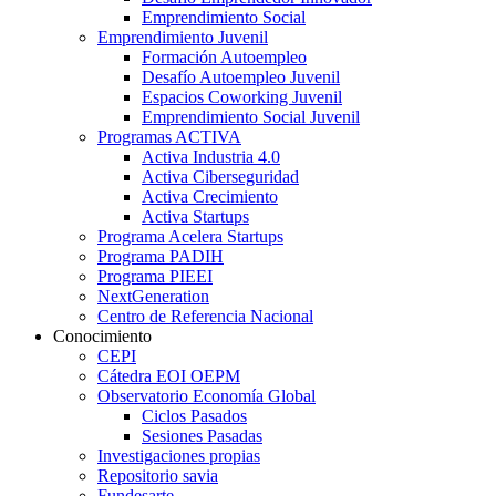
Emprendimiento Social
Emprendimiento Juvenil
Formación Autoempleo
Desafío Autoempleo Juvenil
Espacios Coworking Juvenil
Emprendimiento Social Juvenil
Programas ACTIVA
Activa Industria 4.0
Activa Ciberseguridad
Activa Crecimiento
Activa Startups
Programa Acelera Startups
Programa PADIH
Programa PIEEI
NextGeneration
Centro de Referencia Nacional
Conocimiento
CEPI
Cátedra EOI OEPM
Observatorio Economía Global
Ciclos Pasados
Sesiones Pasadas
Investigaciones propias
Repositorio savia
Fundesarte