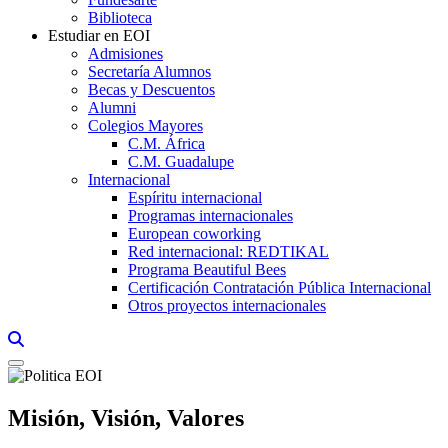
Biblioteca
Estudiar en EOI
Admisiones
Secretaría Alumnos
Becas y Descuentos
Alumni
Colegios Mayores
C.M. África
C.M. Guadalupe
Internacional
Espíritu internacional
Programas internacionales
European coworking
Red internacional: REDTIKAL
Programa Beautiful Bees
Certificación Contratación Pública Internacional
Otros proyectos internacionales
Links, Opens in this window a searcher
Misión, Visión, Valores