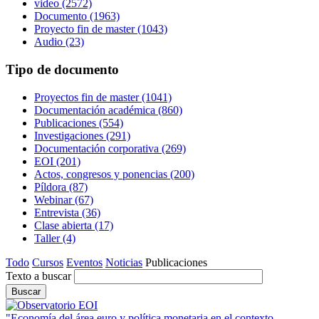
video
(2572)
Documento
(1963)
Proyecto fin de master
(1043)
Audio
(23)
Tipo de documento
Proyectos fin de master
(1041)
Documentación académica
(860)
Publicaciones
(554)
Investigaciones
(291)
Documentación corporativa
(269)
EOI
(201)
Actos, congresos y ponencias
(200)
Píldora
(87)
Webinar
(67)
Entrevista
(36)
Clase abierta
(17)
Taller
(4)
Todo
Cursos
Eventos
Noticias
Publicaciones
Texto a buscar
"Economía del área euro y política monetaria en el contexto