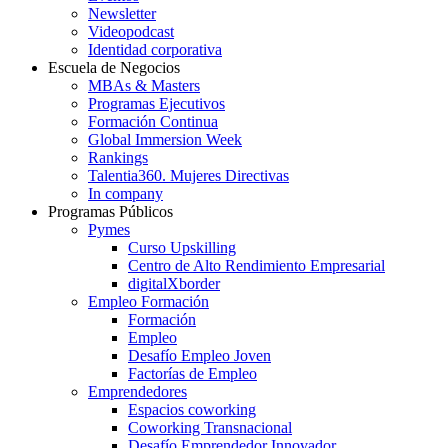
Newsletter
Videopodcast
Identidad corporativa
Escuela de Negocios
MBAs & Masters
Programas Ejecutivos
Formación Continua
Global Immersion Week
Rankings
Talentia360. Mujeres Directivas
In company
Programas Públicos
Pymes
Curso Upskilling
Centro de Alto Rendimiento Empresarial
digitalXborder
Empleo Formación
Formación
Empleo
Desafío Empleo Joven
Factorías de Empleo
Emprendedores
Espacios coworking
Coworking Transnacional
Desafío Emprendedor Innovador