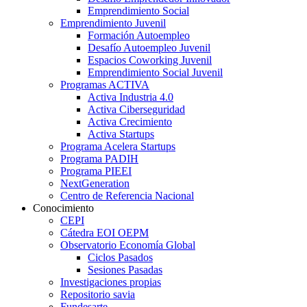
Emprendimiento Social
Emprendimiento Juvenil
Formación Autoempleo
Desafío Autoempleo Juvenil
Espacios Coworking Juvenil
Emprendimiento Social Juvenil
Programas ACTIVA
Activa Industria 4.0
Activa Ciberseguridad
Activa Crecimiento
Activa Startups
Programa Acelera Startups
Programa PADIH
Programa PIEEI
NextGeneration
Centro de Referencia Nacional
Conocimiento
CEPI
Cátedra EOI OEPM
Observatorio Economía Global
Ciclos Pasados
Sesiones Pasadas
Investigaciones propias
Repositorio savia
Fundesarte