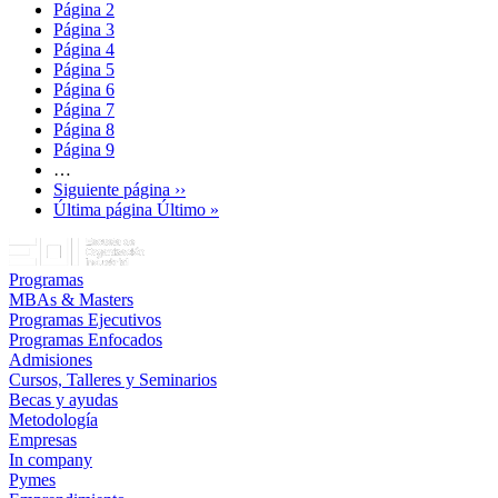
Página
2
Página
3
Página
4
Página
5
Página
6
Página
7
Página
8
Página
9
…
Siguiente página
››
Última página
Último »
Programas
MBAs & Masters
Programas Ejecutivos
Programas Enfocados
Admisiones
Cursos, Talleres y Seminarios
Becas y ayudas
Metodología
Empresas
In company
Pymes