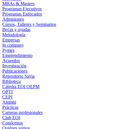
MBAs & Masters
Programas Ejecutivos
Programas Enfocados
Admisiones
Cursos, Talleres y Seminarios
Becas y ayudas
Metodología
Empresas
In company
Pymes
Emprendimiento
Acuerdos
Investigación
Publicaciones
Repositorio Savia
Biblioteca
Cátedra EOI OEPM
OPTI
CEPI
Alumni
Prácticas
Carreras profesionales
Club EOI
Conócenos
Quiénes somos