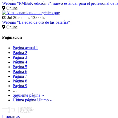
Webinar "PMBoK edición 8ª, nuevo estándar para el profesional de la
Online
09 Jul 2026 a las 13:00 h.
Webinar "La edad de oro de las baterías"
Online
Paginación
Página actual
1
Página
2
Página
3
Página
4
Página
5
Página
6
Página
7
Página
8
Página
9
…
Siguiente página
››
Última página
Último »
Programas