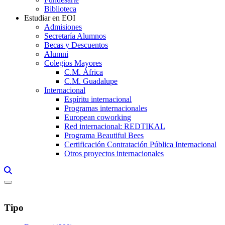
Biblioteca
Estudiar en EOI
Admisiones
Secretaría Alumnos
Becas y Descuentos
Alumni
Colegios Mayores
C.M. África
C.M. Guadalupe
Internacional
Espíritu internacional
Programas internacionales
European coworking
Red internacional: REDTIKAL
Programa Beautiful Bees
Certificación Contratación Pública Internacional
Otros proyectos internacionales
Links, Opens in this window a searcher
Tipo