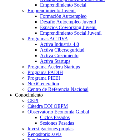
Emprendimiento Social
Emprendimiento Juvenil
Formación Autoempleo
Desafío Autoempleo Juvenil
Espacios Coworking Juvenil
Emprendimiento Social Juvenil
Programas ACTIVA
Activa Industria 4.0
Activa Ciberseguridad
Activa Crecimiento
Activa Startups
Programa Acelera Startups
Programa PADIH
Programa PIEEI
NextGeneration
Centro de Referencia Nacional
Conocimiento
CEPI
Cátedra EOI OEPM
Observatorio Economía Global
Ciclos Pasados
Sesiones Pasadas
Investigaciones propias
Repositorio savia
Fundesarte