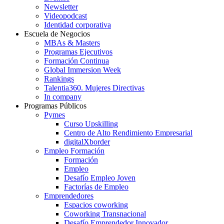
Newsletter
Videopodcast
Identidad corporativa
Escuela de Negocios
MBAs & Masters
Programas Ejecutivos
Formación Continua
Global Immersion Week
Rankings
Talentia360. Mujeres Directivas
In company
Programas Públicos
Pymes
Curso Upskilling
Centro de Alto Rendimiento Empresarial
digitalXborder
Empleo Formación
Formación
Empleo
Desafío Empleo Joven
Factorías de Empleo
Emprendedores
Espacios coworking
Coworking Transnacional
Desafío Emprendedor Innovador