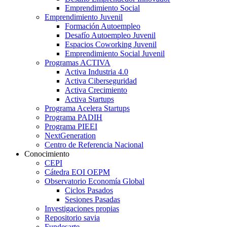
Emprendimiento Social
Emprendimiento Juvenil
Formación Autoempleo
Desafío Autoempleo Juvenil
Espacios Coworking Juvenil
Emprendimiento Social Juvenil
Programas ACTIVA
Activa Industria 4.0
Activa Ciberseguridad
Activa Crecimiento
Activa Startups
Programa Acelera Startups
Programa PADIH
Programa PIEEI
NextGeneration
Centro de Referencia Nacional
Conocimiento
CEPI
Cátedra EOI OEPM
Observatorio Economía Global
Ciclos Pasados
Sesiones Pasadas
Investigaciones propias
Repositorio savia
Fundesarte