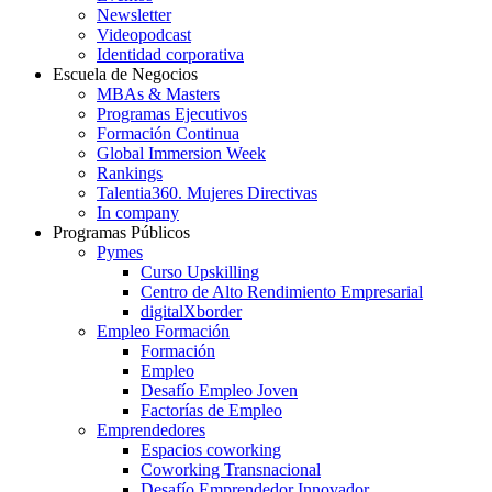
Newsletter
Videopodcast
Identidad corporativa
Escuela de Negocios
MBAs & Masters
Programas Ejecutivos
Formación Continua
Global Immersion Week
Rankings
Talentia360. Mujeres Directivas
In company
Programas Públicos
Pymes
Curso Upskilling
Centro de Alto Rendimiento Empresarial
digitalXborder
Empleo Formación
Formación
Empleo
Desafío Empleo Joven
Factorías de Empleo
Emprendedores
Espacios coworking
Coworking Transnacional
Desafío Emprendedor Innovador