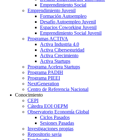
Emprendimiento Social
Emprendimiento Juvenil
Formación Autoempleo
Desafío Autoempleo Juvenil
Espacios Coworking Juvenil
Emprendimiento Social Juvenil
Programas ACTIVA
Activa Industria 4.0
Activa Ciberseguridad
Activa Crecimiento
Activa Startups
Programa Acelera Startups
Programa PADIH
Programa PIEEI
NextGeneration
Centro de Referencia Nacional
Conocimiento
CEPI
Cátedra EOI OEPM
Observatorio Economía Global
Ciclos Pasados
Sesiones Pasadas
Investigaciones propias
Repositorio savia
Fundesarte