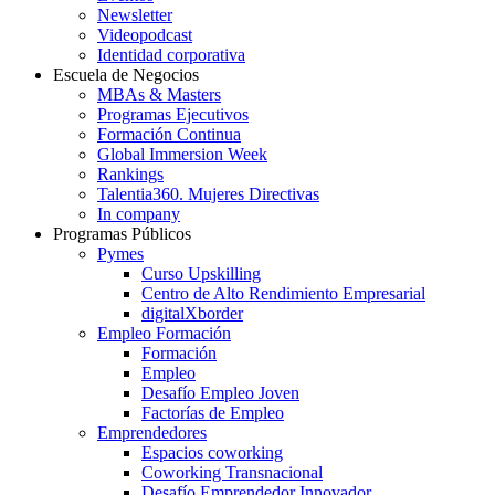
Newsletter
Videopodcast
Identidad corporativa
Escuela de Negocios
MBAs & Masters
Programas Ejecutivos
Formación Continua
Global Immersion Week
Rankings
Talentia360. Mujeres Directivas
In company
Programas Públicos
Pymes
Curso Upskilling
Centro de Alto Rendimiento Empresarial
digitalXborder
Empleo Formación
Formación
Empleo
Desafío Empleo Joven
Factorías de Empleo
Emprendedores
Espacios coworking
Coworking Transnacional
Desafío Emprendedor Innovador