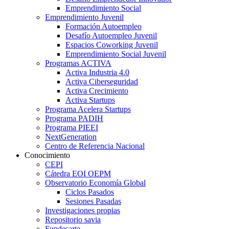
Emprendimiento Social
Emprendimiento Juvenil
Formación Autoempleo
Desafío Autoempleo Juvenil
Espacios Coworking Juvenil
Emprendimiento Social Juvenil
Programas ACTIVA
Activa Industria 4.0
Activa Ciberseguridad
Activa Crecimiento
Activa Startups
Programa Acelera Startups
Programa PADIH
Programa PIEEI
NextGeneration
Centro de Referencia Nacional
Conocimiento
CEPI
Cátedra EOI OEPM
Observatorio Economía Global
Ciclos Pasados
Sesiones Pasadas
Investigaciones propias
Repositorio savia
Fundesarte