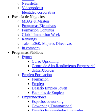
Newsletter
Videopodcast
Identidad corporativa
Escuela de Negocios
MBAs & Masters
Programas Ejecutivos
Formación Continua
Global Immersion Week
Rankings
Talentia360. Mujeres Directivas
In company
Programas Públicos
Pymes
Curso Upskilling
Centro de Alto Rendimiento Empresarial
digitalXborder
Empleo Formación
Formación
Empleo
Desafío Empleo Joven
Factorías de Empleo
Emprendedores
Espacios coworking
Coworking Transnacional
Desafío Emprendedor Innovador