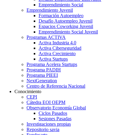
Emprendimiento Social
Emprendimiento Juvenil
Formación Autoempleo
Desafío Autoempleo Juvenil
Espacios Coworking Juvenil
Emprendimiento Social Juvenil
Programas ACTIVA
Activa Industria 4.0
Activa Ciberseguridad
Activa Crecimiento
Activa Startups
Programa Acelera Startups
Programa PADIH
Programa PIEEI
NextGeneration
Centro de Referencia Nacional
Conocimiento
CEPI
Cátedra EOI OEPM
Observatorio Economía Global
Ciclos Pasados
Sesiones Pasadas
Investigaciones propias
Repositorio savia
Fundesarte