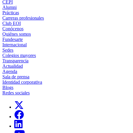
CEPI
Alumni
Prácticas
Carreras profesionales
Club EOI
Conócenos
Quiénes somos
Fundesarte
Internacional
Sedes
Colegios mayores
Transparencia
Actualidad
Agenda
Sala de prensa
Identidad corporativa
Blogs
Redes sociales
Links, Opens in this window
Links, Opens in this window
Links, Opens in this window
Links, Opens in this window