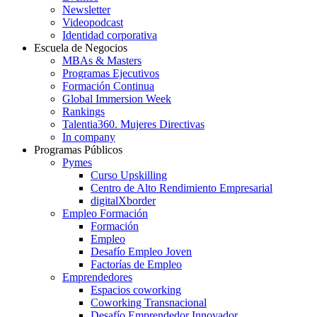
Newsletter
Videopodcast
Identidad corporativa
Escuela de Negocios
MBAs & Masters
Programas Ejecutivos
Formación Continua
Global Immersion Week
Rankings
Talentia360. Mujeres Directivas
In company
Programas Públicos
Pymes
Curso Upskilling
Centro de Alto Rendimiento Empresarial
digitalXborder
Empleo Formación
Formación
Empleo
Desafío Empleo Joven
Factorías de Empleo
Emprendedores
Espacios coworking
Coworking Transnacional
Desafío Emprendedor Innovador