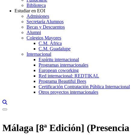
Biblioteca
Estudiar en EOI
Admisiones
Secretaría Alumnos
Becas y Descuentos
Alumni
Colegios Mayores
C.M. África
C.M. Guadalupe
Internacional
Espíritu internacional
Programas internacionales
European coworking
Red internacional: REDTIKAL
Programa Beautiful Bees
Certificación Contratación Pública Internacional
Otros proyectos internacionales
Links, Opens in this window a searcher
Málaga [8ª Edición] (Presencia