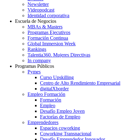
Newsletter
Videopodcast
Identidad corporativa
Escuela de Negocios
MBAs & Masters
Programas Ejecutivos
Formación Continua
Global Immersion Week
Rankings
Talentia360. Mujeres Directivas
In company
Programas Públicos
Pymes
Curso Upskilling
Centro de Alto Rendimiento Empresarial
digitalXborder
Empleo Formación
Formación
Empleo
Desafío Empleo Joven
Factorías de Empleo
Emprendedores
Espacios coworking
Coworking Transnacional
Desafío Emprendedor Innovador