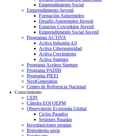
Emprendimiento Social
Emprendimiento Juvenil
Formación Autoempleo
Desafío Autoempleo Juvenil
Espacios Coworking Juvenil
Emprendimiento Social Juvenil
Programas ACTIVA
Activa Industria 4.0
Activa Ciberseguridad
Activa Crecimiento
Activa Startups
Programa Acelera Startups
Programa PADIH
Programa PIEEI
NextGeneration
Centro de Referencia Nacional
Conocimiento
CEPI
Cátedra EOI OEPM
Observatorio Economía Global
Ciclos Pasados
Sesiones Pasadas
Investigaciones propias
Repositorio savia
Fundesarte