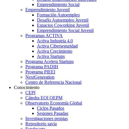
Emprendimiento Social
Emprendimiento Juvenil
Formación Autoempleo
Desafío Autoempleo Juvenil
Espacios Coworking Juvenil
Emprendimiento Social Juvenil
Programas ACTIVA
Activa Industria 4.0
Activa Ciberseguridad
Activa Crecimiento
Activa Startups
Programa Acelera Startups
Programa PADIH
Programa PIEEI
NextGeneration
Centro de Referencia Nacional
Conocimiento
CEPI
Cátedra EOI OEPM
Observatorio Economía Global
Ciclos Pasados
Sesiones Pasadas
Investigaciones propias
Repositorio savia
Fundesarte