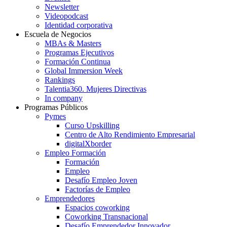
Newsletter
Videopodcast
Identidad corporativa
Escuela de Negocios
MBAs & Masters
Programas Ejecutivos
Formación Continua
Global Immersion Week
Rankings
Talentia360. Mujeres Directivas
In company
Programas Públicos
Pymes
Curso Upskilling
Centro de Alto Rendimiento Empresarial
digitalXborder
Empleo Formación
Formación
Empleo
Desafío Empleo Joven
Factorías de Empleo
Emprendedores
Espacios coworking
Coworking Transnacional
Desafío Emprendedor Innovador