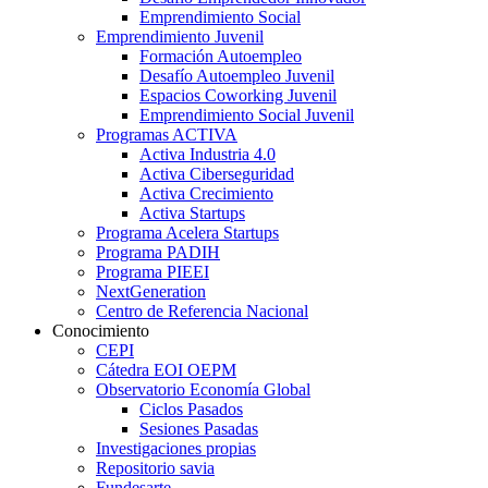
Emprendimiento Social
Emprendimiento Juvenil
Formación Autoempleo
Desafío Autoempleo Juvenil
Espacios Coworking Juvenil
Emprendimiento Social Juvenil
Programas ACTIVA
Activa Industria 4.0
Activa Ciberseguridad
Activa Crecimiento
Activa Startups
Programa Acelera Startups
Programa PADIH
Programa PIEEI
NextGeneration
Centro de Referencia Nacional
Conocimiento
CEPI
Cátedra EOI OEPM
Observatorio Economía Global
Ciclos Pasados
Sesiones Pasadas
Investigaciones propias
Repositorio savia
Fundesarte