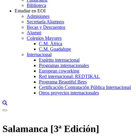
Biblioteca
Estudiar en EOI
Admisiones
Secretaría Alumnos
Becas y Descuentos
Alumni
Colegios Mayores
C.M. África
C.M. Guadalupe
Internacional
Espíritu internacional
Programas internacionales
European coworking
Red internacional: REDTIKAL
Programa Beautiful Bees
Certificación Contratación Pública Internacional
Otros proyectos internacionales
Links, Opens in this window a searcher
Salamanca [3ª Edición]