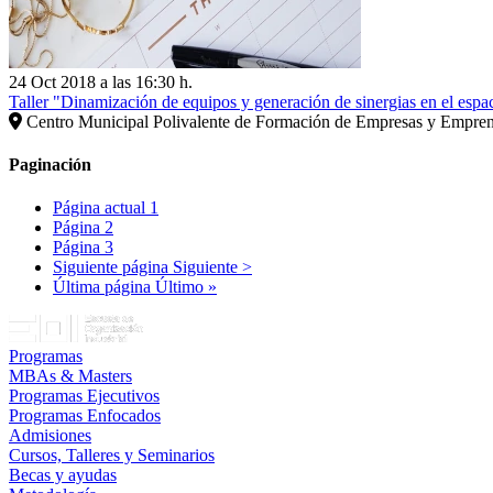
24 Oct 2018 a las 16:30 h.
Taller "Dinamización de equipos y generación de sinergias en el es
Centro Municipal Polivalente de Formación de Empresas y Empre
Paginación
Página actual
1
Página
2
Página
3
Siguiente página
Siguiente >
Última página
Último »
Programas
MBAs & Masters
Programas Ejecutivos
Programas Enfocados
Admisiones
Cursos, Talleres y Seminarios
Becas y ayudas