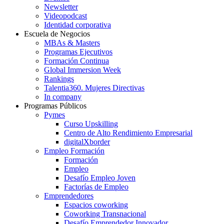
Newsletter
Videopodcast
Identidad corporativa
Escuela de Negocios
MBAs & Masters
Programas Ejecutivos
Formación Continua
Global Immersion Week
Rankings
Talentia360. Mujeres Directivas
In company
Programas Públicos
Pymes
Curso Upskilling
Centro de Alto Rendimiento Empresarial
digitalXborder
Empleo Formación
Formación
Empleo
Desafío Empleo Joven
Factorías de Empleo
Emprendedores
Espacios coworking
Coworking Transnacional
Desafío Emprendedor Innovador