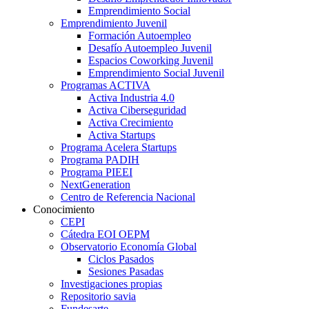
Emprendimiento Social
Emprendimiento Juvenil
Formación Autoempleo
Desafío Autoempleo Juvenil
Espacios Coworking Juvenil
Emprendimiento Social Juvenil
Programas ACTIVA
Activa Industria 4.0
Activa Ciberseguridad
Activa Crecimiento
Activa Startups
Programa Acelera Startups
Programa PADIH
Programa PIEEI
NextGeneration
Centro de Referencia Nacional
Conocimiento
CEPI
Cátedra EOI OEPM
Observatorio Economía Global
Ciclos Pasados
Sesiones Pasadas
Investigaciones propias
Repositorio savia
Fundesarte