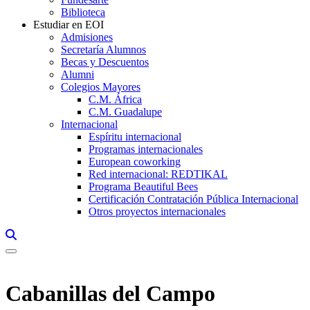
Biblioteca
Estudiar en EOI
Admisiones
Secretaría Alumnos
Becas y Descuentos
Alumni
Colegios Mayores
C.M. África
C.M. Guadalupe
Internacional
Espíritu internacional
Programas internacionales
European coworking
Red internacional: REDTIKAL
Programa Beautiful Bees
Certificación Contratación Pública Internacional
Otros proyectos internacionales
Links, Opens in this window a searcher
Cabanillas del Campo