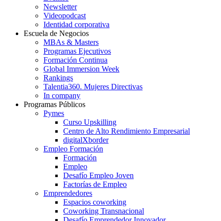
Newsletter
Videopodcast
Identidad corporativa
Escuela de Negocios
MBAs & Masters
Programas Ejecutivos
Formación Continua
Global Immersion Week
Rankings
Talentia360. Mujeres Directivas
In company
Programas Públicos
Pymes
Curso Upskilling
Centro de Alto Rendimiento Empresarial
digitalXborder
Empleo Formación
Formación
Empleo
Desafío Empleo Joven
Factorías de Empleo
Emprendedores
Espacios coworking
Coworking Transnacional
Desafío Emprendedor Innovador