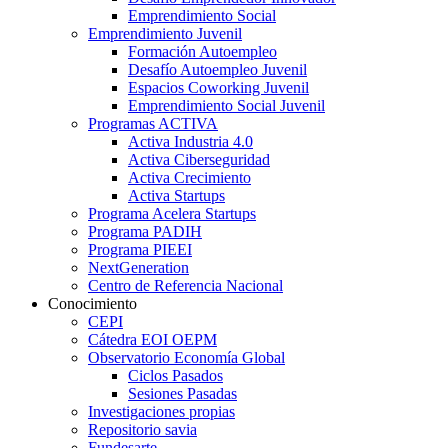
Emprendimiento Social
Emprendimiento Juvenil
Formación Autoempleo
Desafío Autoempleo Juvenil
Espacios Coworking Juvenil
Emprendimiento Social Juvenil
Programas ACTIVA
Activa Industria 4.0
Activa Ciberseguridad
Activa Crecimiento
Activa Startups
Programa Acelera Startups
Programa PADIH
Programa PIEEI
NextGeneration
Centro de Referencia Nacional
Conocimiento
CEPI
Cátedra EOI OEPM
Observatorio Economía Global
Ciclos Pasados
Sesiones Pasadas
Investigaciones propias
Repositorio savia
Fundesarte