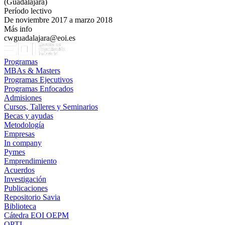
(Guadalajara)
Período lectivo
De noviembre 2017 a marzo 2018
Más info
cwguadalajara@eoi.es
Programas
MBAs & Masters
Programas Ejecutivos
Programas Enfocados
Admisiones
Cursos, Talleres y Seminarios
Becas y ayudas
Metodología
Empresas
In company
Pymes
Emprendimiento
Acuerdos
Investigación
Publicaciones
Repositorio Savia
Biblioteca
Cátedra EOI OEPM
OPTI