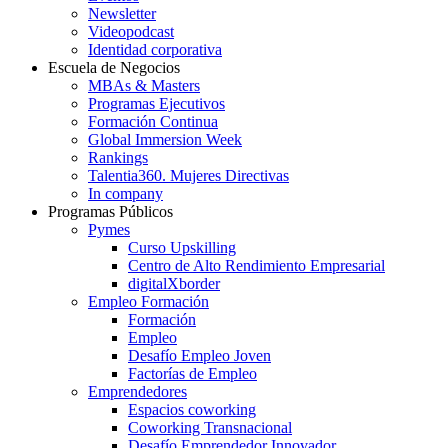
Newsletter
Videopodcast
Identidad corporativa
Escuela de Negocios
MBAs & Masters
Programas Ejecutivos
Formación Continua
Global Immersion Week
Rankings
Talentia360. Mujeres Directivas
In company
Programas Públicos
Pymes
Curso Upskilling
Centro de Alto Rendimiento Empresarial
digitalXborder
Empleo Formación
Formación
Empleo
Desafío Empleo Joven
Factorías de Empleo
Emprendedores
Espacios coworking
Coworking Transnacional
Desafío Emprendedor Innovador