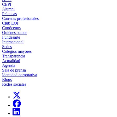
CEPI
Alumni
Prácticas
Carreras profesionales
Club EOI
Conócenos
Quiénes somos
Fundesarte
Internacional
Sedes
Colegios mayores
Transparencia
Actualidad
Agenda
Sala de prensa
Identidad corporativa
Blogs
Redes sociales
Links, Opens in this window
Links, Opens in this window
Links, Opens in this window