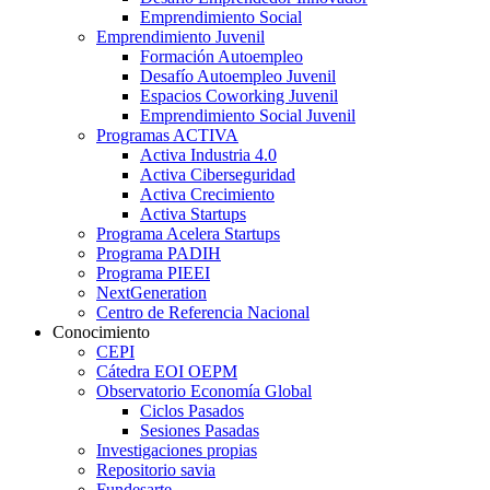
Emprendimiento Social
Emprendimiento Juvenil
Formación Autoempleo
Desafío Autoempleo Juvenil
Espacios Coworking Juvenil
Emprendimiento Social Juvenil
Programas ACTIVA
Activa Industria 4.0
Activa Ciberseguridad
Activa Crecimiento
Activa Startups
Programa Acelera Startups
Programa PADIH
Programa PIEEI
NextGeneration
Centro de Referencia Nacional
Conocimiento
CEPI
Cátedra EOI OEPM
Observatorio Economía Global
Ciclos Pasados
Sesiones Pasadas
Investigaciones propias
Repositorio savia
Fundesarte