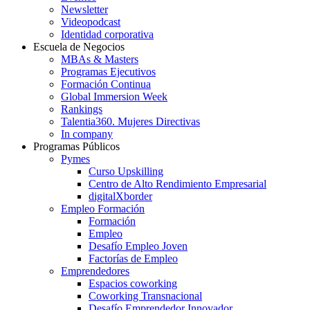
Newsletter
Videopodcast
Identidad corporativa
Escuela de Negocios
MBAs & Masters
Programas Ejecutivos
Formación Continua
Global Immersion Week
Rankings
Talentia360. Mujeres Directivas
In company
Programas Públicos
Pymes
Curso Upskilling
Centro de Alto Rendimiento Empresarial
digitalXborder
Empleo Formación
Formación
Empleo
Desafío Empleo Joven
Factorías de Empleo
Emprendedores
Espacios coworking
Coworking Transnacional
Desafío Emprendedor Innovador