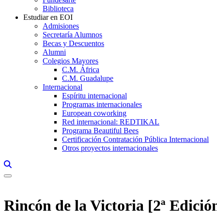
Biblioteca
Estudiar en EOI
Admisiones
Secretaría Alumnos
Becas y Descuentos
Alumni
Colegios Mayores
C.M. África
C.M. Guadalupe
Internacional
Espíritu internacional
Programas internacionales
European coworking
Red internacional: REDTIKAL
Programa Beautiful Bees
Certificación Contratación Pública Internacional
Otros proyectos internacionales
Links, Opens in this window a searcher
Rincón de la Victoria [2ª Edició