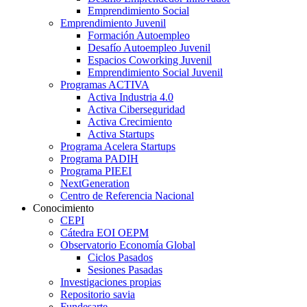
Emprendimiento Social
Emprendimiento Juvenil
Formación Autoempleo
Desafío Autoempleo Juvenil
Espacios Coworking Juvenil
Emprendimiento Social Juvenil
Programas ACTIVA
Activa Industria 4.0
Activa Ciberseguridad
Activa Crecimiento
Activa Startups
Programa Acelera Startups
Programa PADIH
Programa PIEEI
NextGeneration
Centro de Referencia Nacional
Conocimiento
CEPI
Cátedra EOI OEPM
Observatorio Economía Global
Ciclos Pasados
Sesiones Pasadas
Investigaciones propias
Repositorio savia
Fundesarte