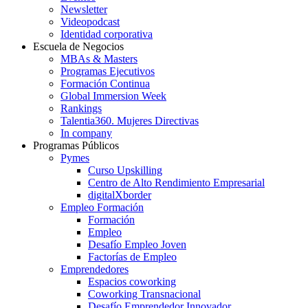
Newsletter
Videopodcast
Identidad corporativa
Escuela de Negocios
MBAs & Masters
Programas Ejecutivos
Formación Continua
Global Immersion Week
Rankings
Talentia360. Mujeres Directivas
In company
Programas Públicos
Pymes
Curso Upskilling
Centro de Alto Rendimiento Empresarial
digitalXborder
Empleo Formación
Formación
Empleo
Desafío Empleo Joven
Factorías de Empleo
Emprendedores
Espacios coworking
Coworking Transnacional
Desafío Emprendedor Innovador