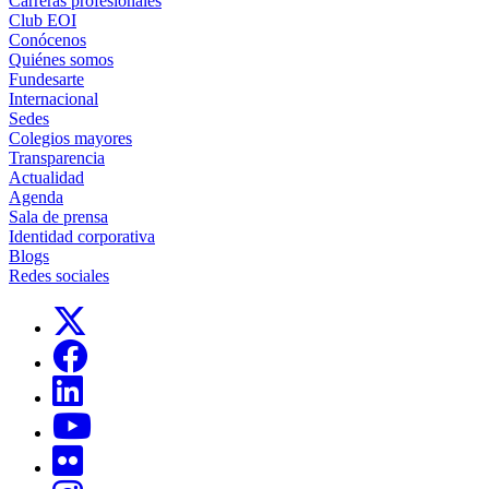
Carreras profesionales
Club EOI
Conócenos
Quiénes somos
Fundesarte
Internacional
Sedes
Colegios mayores
Transparencia
Actualidad
Agenda
Sala de prensa
Identidad corporativa
Blogs
Redes sociales
Links, Opens in this window
Links, Opens in this window
Links, Opens in this window
Links, Opens in this window
Links, Opens in this window
Links, Opens in this window