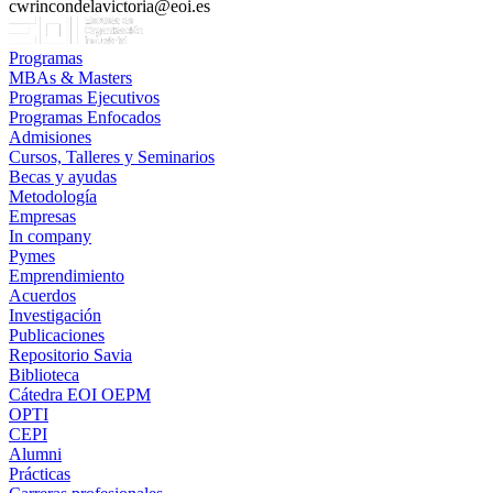
cwrincondelavictoria@eoi.es
Programas
MBAs & Masters
Programas Ejecutivos
Programas Enfocados
Admisiones
Cursos, Talleres y Seminarios
Becas y ayudas
Metodología
Empresas
In company
Pymes
Emprendimiento
Acuerdos
Investigación
Publicaciones
Repositorio Savia
Biblioteca
Cátedra EOI OEPM
OPTI
CEPI
Alumni
Prácticas