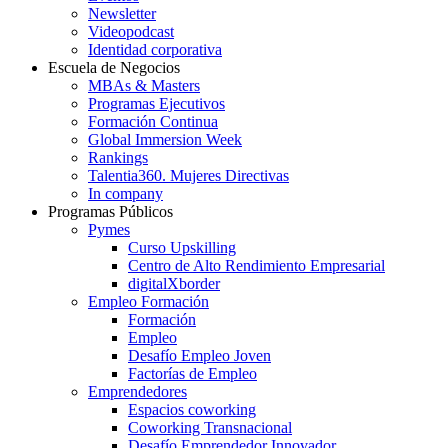
Newsletter
Videopodcast
Identidad corporativa
Escuela de Negocios
MBAs & Masters
Programas Ejecutivos
Formación Continua
Global Immersion Week
Rankings
Talentia360. Mujeres Directivas
In company
Programas Públicos
Pymes
Curso Upskilling
Centro de Alto Rendimiento Empresarial
digitalXborder
Empleo Formación
Formación
Empleo
Desafío Empleo Joven
Factorías de Empleo
Emprendedores
Espacios coworking
Coworking Transnacional
Desafío Emprendedor Innovador