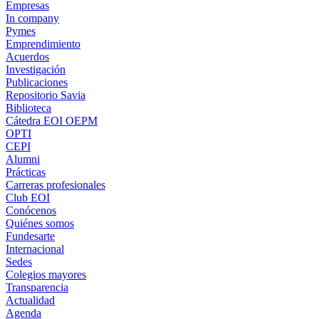
Empresas
In company
Pymes
Emprendimiento
Acuerdos
Investigación
Publicaciones
Repositorio Savia
Biblioteca
Cátedra EOI OEPM
OPTI
CEPI
Alumni
Prácticas
Carreras profesionales
Club EOI
Conócenos
Quiénes somos
Fundesarte
Internacional
Sedes
Colegios mayores
Transparencia
Actualidad
Agenda