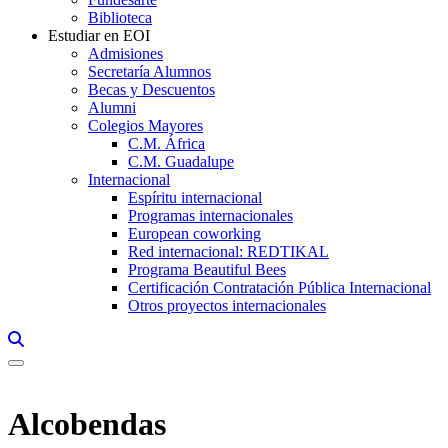
Biblioteca
Estudiar en EOI
Admisiones
Secretaría Alumnos
Becas y Descuentos
Alumni
Colegios Mayores
C.M. África
C.M. Guadalupe
Internacional
Espíritu internacional
Programas internacionales
European coworking
Red internacional: REDTIKAL
Programa Beautiful Bees
Certificación Contratación Pública Internacional
Otros proyectos internacionales
Links, Opens in this window a searcher
Alcobendas