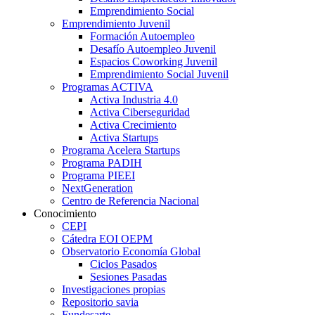
Emprendimiento Social
Emprendimiento Juvenil
Formación Autoempleo
Desafío Autoempleo Juvenil
Espacios Coworking Juvenil
Emprendimiento Social Juvenil
Programas ACTIVA
Activa Industria 4.0
Activa Ciberseguridad
Activa Crecimiento
Activa Startups
Programa Acelera Startups
Programa PADIH
Programa PIEEI
NextGeneration
Centro de Referencia Nacional
Conocimiento
CEPI
Cátedra EOI OEPM
Observatorio Economía Global
Ciclos Pasados
Sesiones Pasadas
Investigaciones propias
Repositorio savia
Fundesarte