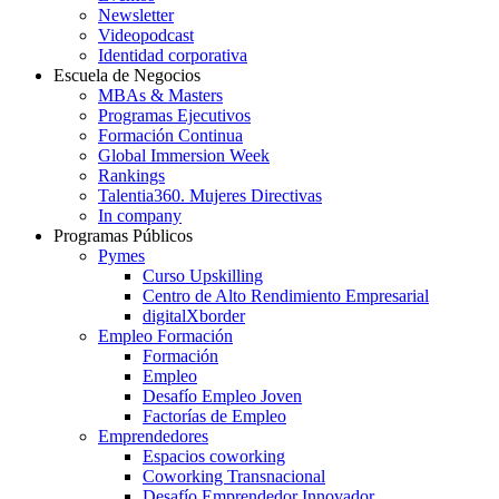
Newsletter
Videopodcast
Identidad corporativa
Escuela de Negocios
MBAs & Masters
Programas Ejecutivos
Formación Continua
Global Immersion Week
Rankings
Talentia360. Mujeres Directivas
In company
Programas Públicos
Pymes
Curso Upskilling
Centro de Alto Rendimiento Empresarial
digitalXborder
Empleo Formación
Formación
Empleo
Desafío Empleo Joven
Factorías de Empleo
Emprendedores
Espacios coworking
Coworking Transnacional
Desafío Emprendedor Innovador