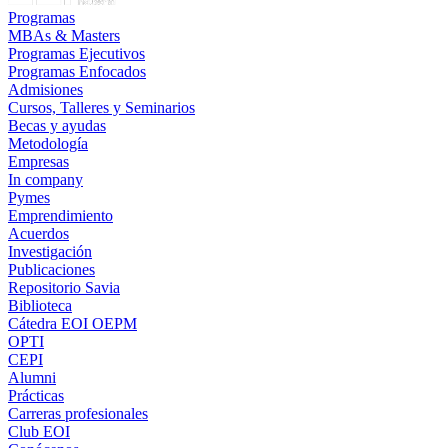
Programas
MBAs & Masters
Programas Ejecutivos
Programas Enfocados
Admisiones
Cursos, Talleres y Seminarios
Becas y ayudas
Metodología
Empresas
In company
Pymes
Emprendimiento
Acuerdos
Investigación
Publicaciones
Repositorio Savia
Biblioteca
Cátedra EOI OEPM
OPTI
CEPI
Alumni
Prácticas
Carreras profesionales
Club EOI