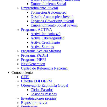
Emprendimiento Social
Emprendimiento Juvenil
Formación Autoempleo
Desafío Autoempleo Juvenil
Espacios Coworking Juvenil
Emprendimiento Social Juvenil
Programas ACTIVA
Activa Industria 4.0
Activa Ciberseguridad
Activa Crecimiento
Activa Startups
Programa Acelera Startups
Programa PADIH
Programa PIEEI
NextGeneration
Centro de Referencia Nacional
Conocimiento
CEPI
Cátedra EOI OEPM
Observatorio Economía Global
Ciclos Pasados
Sesiones Pasadas
Investigaciones propias
Repositorio savia
Fundesarte