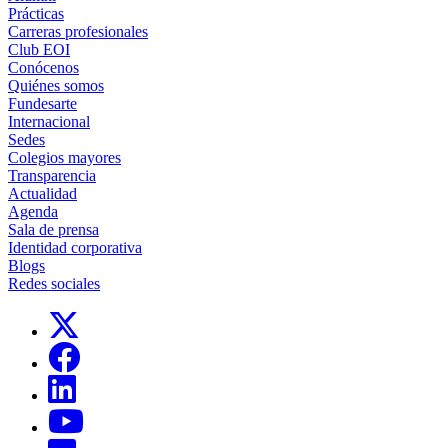
Prácticas
Carreras profesionales
Club EOI
Conócenos
Quiénes somos
Fundesarte
Internacional
Sedes
Colegios mayores
Transparencia
Actualidad
Agenda
Sala de prensa
Identidad corporativa
Blogs
Redes sociales
Links, Opens in this window
Links, Opens in this window
Links, Opens in this window
Links, Opens in this window
Links, Opens in this window