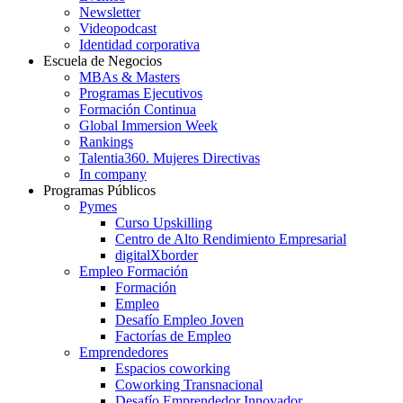
Newsletter
Videopodcast
Identidad corporativa
Escuela de Negocios
MBAs & Masters
Programas Ejecutivos
Formación Continua
Global Immersion Week
Rankings
Talentia360. Mujeres Directivas
In company
Programas Públicos
Pymes
Curso Upskilling
Centro de Alto Rendimiento Empresarial
digitalXborder
Empleo Formación
Formación
Empleo
Desafío Empleo Joven
Factorías de Empleo
Emprendedores
Espacios coworking
Coworking Transnacional
Desafío Emprendedor Innovador