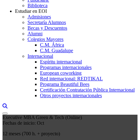
Biblioteca
Estudiar en EOI
Admisiones
Secretaría Alumnos
Becas y Descuentos
Alumni
Colegios Mayores
C.M. África
C.M. Guadalupe
Internacional
Espíritu internacional
Programas internacionales
European coworking
Red internacional: REDTIKAL
Programa Beautiful Bees
Certificación Contratación Pública Internacional
Otros proyectos internacionales
Links, Opens in this window a searcher
Executive MBA Green & Tech (Online)
Fechas de inicio: Oct
12 meses (700 h. + proyecto)