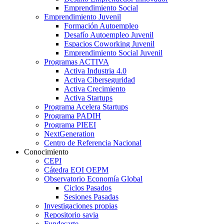
Emprendimiento Social
Emprendimiento Juvenil
Formación Autoempleo
Desafío Autoempleo Juvenil
Espacios Coworking Juvenil
Emprendimiento Social Juvenil
Programas ACTIVA
Activa Industria 4.0
Activa Ciberseguridad
Activa Crecimiento
Activa Startups
Programa Acelera Startups
Programa PADIH
Programa PIEEI
NextGeneration
Centro de Referencia Nacional
Conocimiento
CEPI
Cátedra EOI OEPM
Observatorio Economía Global
Ciclos Pasados
Sesiones Pasadas
Investigaciones propias
Repositorio savia
Fundesarte