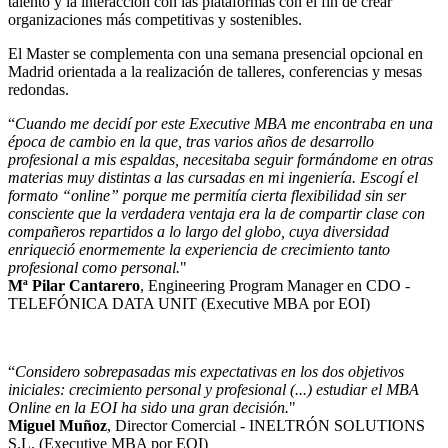
talento y la interacción con las plataformas con el fin de crear
organizaciones más competitivas y sostenibles.
El Master se complementa con una semana presencial opcional en
Madrid orientada a la realización de talleres, conferencias y mesas
redondas.
“
Cuando me decidí por este Executive MBA me encontraba en una
época de cambio en la que, tras varios años de desarrollo
profesional a mis espaldas, necesitaba seguir formándome en otras
materias muy distintas a las cursadas en mi ingeniería. Escogí el
formato “online” porque me permitía cierta flexibilidad sin ser
consciente que la verdadera ventaja era la de compartir clase con
compañeros repartidos a lo largo del globo, cuya diversidad
enriqueció enormemente la experiencia de crecimiento tanto
profesional como personal.
"
Mª Pilar Cantarero
, Engineering Program Manager en CDO -
TELEFÓNICA DATA UNIT (Executive MBA por EOI)
“
Considero sobrepasadas mis expectativas en los dos objetivos
iniciales: crecimiento personal y profesional (...) estudiar el MBA
Online en la EOI ha sido una gran decisión.
"
Miguel Muñoz
, Director Comercial - INELTRÓN SOLUTIONS
S.L. (Executive MBA por EOI)