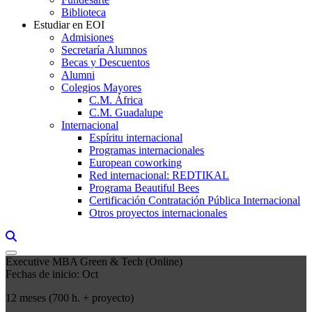
Biblioteca
Estudiar en EOI
Admisiones
Secretaría Alumnos
Becas y Descuentos
Alumni
Colegios Mayores
C.M. África
C.M. Guadalupe
Internacional
Espíritu internacional
Programas internacionales
European coworking
Red internacional: REDTIKAL
Programa Beautiful Bees
Certificación Contratación Pública Internacional
Otros proyectos internacionales
Links, Opens in this window a searcher
Executive MBA Green & Tech (Online)
Fechas de inicio: Oct
12 meses (700 h. + proyecto)