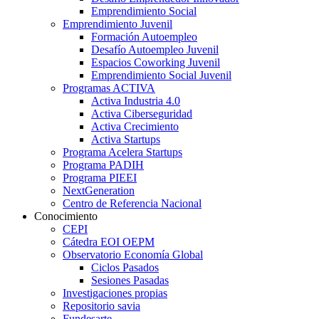
Emprendimiento Social
Emprendimiento Juvenil
Formación Autoempleo
Desafío Autoempleo Juvenil
Espacios Coworking Juvenil
Emprendimiento Social Juvenil
Programas ACTIVA
Activa Industria 4.0
Activa Ciberseguridad
Activa Crecimiento
Activa Startups
Programa Acelera Startups
Programa PADIH
Programa PIEEI
NextGeneration
Centro de Referencia Nacional
Conocimiento
CEPI
Cátedra EOI OEPM
Observatorio Economía Global
Ciclos Pasados
Sesiones Pasadas
Investigaciones propias
Repositorio savia
Fundesarte