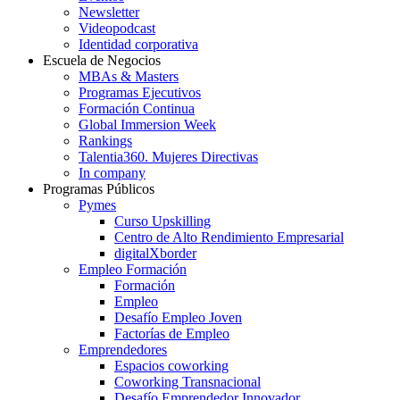
Newsletter
Videopodcast
Identidad corporativa
Escuela de Negocios
MBAs & Masters
Programas Ejecutivos
Formación Continua
Global Immersion Week
Rankings
Talentia360. Mujeres Directivas
In company
Programas Públicos
Pymes
Curso Upskilling
Centro de Alto Rendimiento Empresarial
digitalXborder
Empleo Formación
Formación
Empleo
Desafío Empleo Joven
Factorías de Empleo
Emprendedores
Espacios coworking
Coworking Transnacional
Desafío Emprendedor Innovador