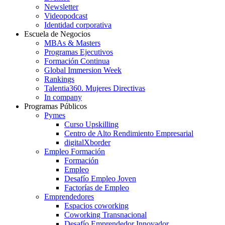
Newsletter
Videopodcast
Identidad corporativa
Escuela de Negocios
MBAs & Masters
Programas Ejecutivos
Formación Continua
Global Immersion Week
Rankings
Talentia360. Mujeres Directivas
In company
Programas Públicos
Pymes
Curso Upskilling
Centro de Alto Rendimiento Empresarial
digitalXborder
Empleo Formación
Formación
Empleo
Desafío Empleo Joven
Factorías de Empleo
Emprendedores
Espacios coworking
Coworking Transnacional
Desafío Emprendedor Innovador