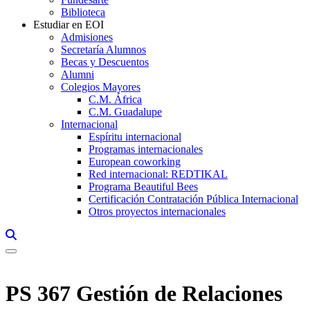
Biblioteca
Estudiar en EOI
Admisiones
Secretaría Alumnos
Becas y Descuentos
Alumni
Colegios Mayores
C.M. África
C.M. Guadalupe
Internacional
Espíritu internacional
Programas internacionales
European coworking
Red internacional: REDTIKAL
Programa Beautiful Bees
Certificación Contratación Pública Internacional
Otros proyectos internacionales
Links, Opens in this window a searcher
PS 367 Gestión de Relaciones