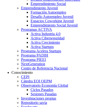
Emprendimiento Social
Emprendimiento Juvenil
Formación Autoempleo
Desafío Autoempleo Juvenil
Espacios Coworking Juvenil
Emprendimiento Social Juvenil
Programas ACTIVA
Activa Industria 4.0
Activa Ciberseguridad
Activa Crecimiento
Activa Startups
Programa Acelera Startups
Programa PADIH
Programa PIEEI
NextGeneration
Centro de Referencia Nacional
Conocimiento
CEPI
Cátedra EOI OEPM
Observatorio Economía Global
Ciclos Pasados
Sesiones Pasadas
Investigaciones propias
Repositorio savia
Fundesarte