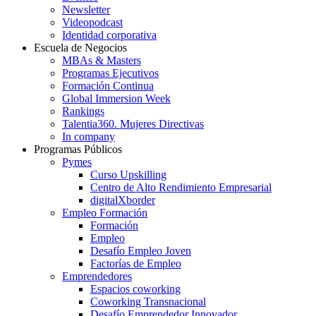
Newsletter
Videopodcast
Identidad corporativa
Escuela de Negocios
MBAs & Masters
Programas Ejecutivos
Formación Continua
Global Immersion Week
Rankings
Talentia360. Mujeres Directivas
In company
Programas Públicos
Pymes
Curso Upskilling
Centro de Alto Rendimiento Empresarial
digitalXborder
Empleo Formación
Formación
Empleo
Desafío Empleo Joven
Factorías de Empleo
Emprendedores
Espacios coworking
Coworking Transnacional
Desafío Emprendedor Innovador