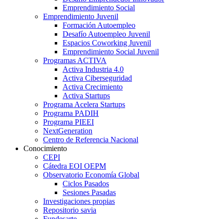
Emprendimiento Social
Emprendimiento Juvenil
Formación Autoempleo
Desafío Autoempleo Juvenil
Espacios Coworking Juvenil
Emprendimiento Social Juvenil
Programas ACTIVA
Activa Industria 4.0
Activa Ciberseguridad
Activa Crecimiento
Activa Startups
Programa Acelera Startups
Programa PADIH
Programa PIEEI
NextGeneration
Centro de Referencia Nacional
Conocimiento
CEPI
Cátedra EOI OEPM
Observatorio Economía Global
Ciclos Pasados
Sesiones Pasadas
Investigaciones propias
Repositorio savia
Fundesarte