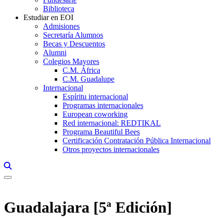
Biblioteca
Estudiar en EOI
Admisiones
Secretaría Alumnos
Becas y Descuentos
Alumni
Colegios Mayores
C.M. África
C.M. Guadalupe
Internacional
Espíritu internacional
Programas internacionales
European coworking
Red internacional: REDTIKAL
Programa Beautiful Bees
Certificación Contratación Pública Internacional
Otros proyectos internacionales
Links, Opens in this window a searcher
Guadalajara [5ª Edición]