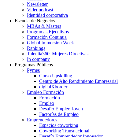
Newsletter
Videopodcast
Identidad corporativa
Escuela de Negocios
MBAs & Masters
Programas Ejecutivos
Formación Continua
Global Immersion Week
Rankings
Talentia360. Mujeres Directivas
In company
Programas Públicos
Pymes
Curso Upskilling
Centro de Alto Rendimiento Empresarial
digitalXborder
Empleo Formación
Formación
Empleo
Desafío Empleo Joven
Factorías de Empleo
Emprendedores
Espacios coworking
Coworking Transnacional
Desafío Emprendedor Innovador