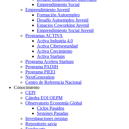
Emprendimiento Social
Emprendimiento Juvenil
Formación Autoempleo
Desafío Autoempleo Juvenil
Espacios Coworking Juvenil
Emprendimiento Social Juvenil
Programas ACTIVA
Activa Industria 4.0
Activa Ciberseguridad
Activa Crecimiento
Activa Startups
Programa Acelera Startups
Programa PADIH
Programa PIEEI
NextGeneration
Centro de Referencia Nacional
Conocimiento
CEPI
Cátedra EOI OEPM
Observatorio Economía Global
Ciclos Pasados
Sesiones Pasadas
Investigaciones propias
Repositorio savia
Fundesarte