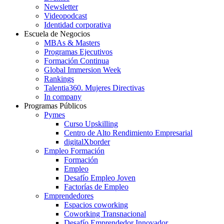
Newsletter
Videopodcast
Identidad corporativa
Escuela de Negocios
MBAs & Masters
Programas Ejecutivos
Formación Continua
Global Immersion Week
Rankings
Talentia360. Mujeres Directivas
In company
Programas Públicos
Pymes
Curso Upskilling
Centro de Alto Rendimiento Empresarial
digitalXborder
Empleo Formación
Formación
Empleo
Desafío Empleo Joven
Factorías de Empleo
Emprendedores
Espacios coworking
Coworking Transnacional
Desafío Emprendedor Innovador