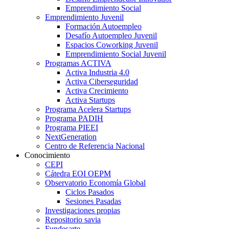
Emprendimiento Social
Emprendimiento Juvenil
Formación Autoempleo
Desafío Autoempleo Juvenil
Espacios Coworking Juvenil
Emprendimiento Social Juvenil
Programas ACTIVA
Activa Industria 4.0
Activa Ciberseguridad
Activa Crecimiento
Activa Startups
Programa Acelera Startups
Programa PADIH
Programa PIEEI
NextGeneration
Centro de Referencia Nacional
Conocimiento
CEPI
Cátedra EOI OEPM
Observatorio Economía Global
Ciclos Pasados
Sesiones Pasadas
Investigaciones propias
Repositorio savia
Fundesarte