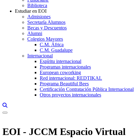
Biblioteca
Estudiar en EOI
Admisiones
Secretaría Alumnos
Becas y Descuentos
Alumni
Colegios Mayores
C.M. África
C.M. Guadalupe
Internacional
Espíritu internacional
Programas internacionales
European coworking
Red internacional: REDTIKAL
Programa Beautiful Bees
Certificación Contratación Pública Internacional
Otros proyectos internacionales
Links, Opens in this window a searcher
EOI - JCCM Espacio Virtual