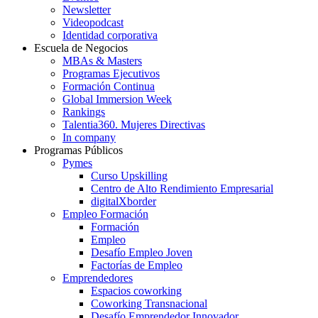
Newsletter
Videopodcast
Identidad corporativa
Escuela de Negocios
MBAs & Masters
Programas Ejecutivos
Formación Continua
Global Immersion Week
Rankings
Talentia360. Mujeres Directivas
In company
Programas Públicos
Pymes
Curso Upskilling
Centro de Alto Rendimiento Empresarial
digitalXborder
Empleo Formación
Formación
Empleo
Desafío Empleo Joven
Factorías de Empleo
Emprendedores
Espacios coworking
Coworking Transnacional
Desafío Emprendedor Innovador