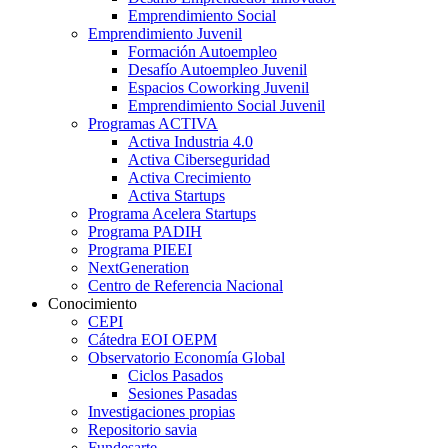
Emprendimiento Social
Emprendimiento Juvenil
Formación Autoempleo
Desafío Autoempleo Juvenil
Espacios Coworking Juvenil
Emprendimiento Social Juvenil
Programas ACTIVA
Activa Industria 4.0
Activa Ciberseguridad
Activa Crecimiento
Activa Startups
Programa Acelera Startups
Programa PADIH
Programa PIEEI
NextGeneration
Centro de Referencia Nacional
Conocimiento
CEPI
Cátedra EOI OEPM
Observatorio Economía Global
Ciclos Pasados
Sesiones Pasadas
Investigaciones propias
Repositorio savia
Fundesarte