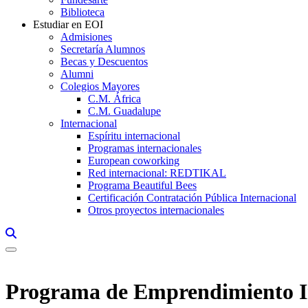
Biblioteca
Estudiar en EOI
Admisiones
Secretaría Alumnos
Becas y Descuentos
Alumni
Colegios Mayores
C.M. África
C.M. Guadalupe
Internacional
Espíritu internacional
Programas internacionales
European coworking
Red internacional: REDTIKAL
Programa Beautiful Bees
Certificación Contratación Pública Internacional
Otros proyectos internacionales
Links, Opens in this window a searcher
Programa de Emprendimiento Ind