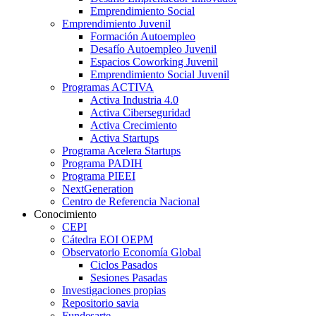
Emprendimiento Social
Emprendimiento Juvenil
Formación Autoempleo
Desafío Autoempleo Juvenil
Espacios Coworking Juvenil
Emprendimiento Social Juvenil
Programas ACTIVA
Activa Industria 4.0
Activa Ciberseguridad
Activa Crecimiento
Activa Startups
Programa Acelera Startups
Programa PADIH
Programa PIEEI
NextGeneration
Centro de Referencia Nacional
Conocimiento
CEPI
Cátedra EOI OEPM
Observatorio Economía Global
Ciclos Pasados
Sesiones Pasadas
Investigaciones propias
Repositorio savia
Fundesarte