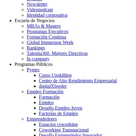
Newsletter
Videopodcast
Identidad corporativa
Escuela de Negocios
MBAs & Masters
Programas Ejecutivos
Formación Continua
Global Immersion Week
Rankings
Talentia360. Mujeres Directivas
In company
Programas Públicos
Pymes
Curso Upskilling
Centro de Alto Rendimiento Empresarial
digitalXborder
Empleo Formación
Formación
Empleo
Desafío Empleo Joven
Factorías de Empleo
Emprendedores
Espacios coworking
Coworking Transnacional
Desafío Emprendedor Innovador