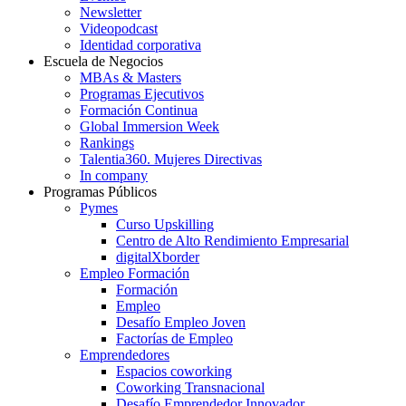
Newsletter
Videopodcast
Identidad corporativa
Escuela de Negocios
MBAs & Masters
Programas Ejecutivos
Formación Continua
Global Immersion Week
Rankings
Talentia360. Mujeres Directivas
In company
Programas Públicos
Pymes
Curso Upskilling
Centro de Alto Rendimiento Empresarial
digitalXborder
Empleo Formación
Formación
Empleo
Desafío Empleo Joven
Factorías de Empleo
Emprendedores
Espacios coworking
Coworking Transnacional
Desafío Emprendedor Innovador