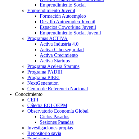
Emprendimiento Social
Emprendimiento Juvenil
Formación Autoempleo
Desafío Autoempleo Juvenil
Espacios Coworking Juvenil
Emprendimiento Social Juvenil
Programas ACTIVA
Activa Industria 4.0
Activa Ciberseguridad
Activa Crecimiento
Activa Startups
Programa Acelera Startups
Programa PADIH
Programa PIEEI
NextGeneration
Centro de Referencia Nacional
Conocimiento
CEPI
Cátedra EOI OEPM
Observatorio Economía Global
Ciclos Pasados
Sesiones Pasadas
Investigaciones propias
Repositorio savia
Fundesarte