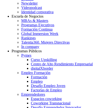
Newsletter
Videopodcast
Identidad corporativa
Escuela de Negocios
MBAs & Masters
Programas Ejecutivos
Formación Continua
Global Immersion Week
Rankings
Talentia360. Mujeres Directivas
In company
Programas Públicos
Pymes
Curso Upskilling
Centro de Alto Rendimiento Empresarial
digitalXborder
Empleo Formación
Formación
Empleo
Desafío Empleo Joven
Factorías de Empleo
Emprendedores
Espacios coworking
Coworking Transnacional
Desafío Emprendedor Innovador