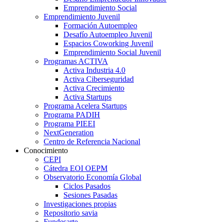
Emprendimiento Social
Emprendimiento Juvenil
Formación Autoempleo
Desafío Autoempleo Juvenil
Espacios Coworking Juvenil
Emprendimiento Social Juvenil
Programas ACTIVA
Activa Industria 4.0
Activa Ciberseguridad
Activa Crecimiento
Activa Startups
Programa Acelera Startups
Programa PADIH
Programa PIEEI
NextGeneration
Centro de Referencia Nacional
Conocimiento
CEPI
Cátedra EOI OEPM
Observatorio Economía Global
Ciclos Pasados
Sesiones Pasadas
Investigaciones propias
Repositorio savia
Fundesarte