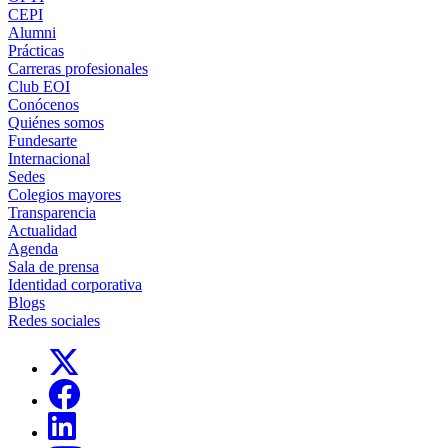
CEPI
Alumni
Prácticas
Carreras profesionales
Club EOI
Conócenos
Quiénes somos
Fundesarte
Internacional
Sedes
Colegios mayores
Transparencia
Actualidad
Agenda
Sala de prensa
Identidad corporativa
Blogs
Redes sociales
Links, Opens in this window
Links, Opens in this window
Links, Opens in this window