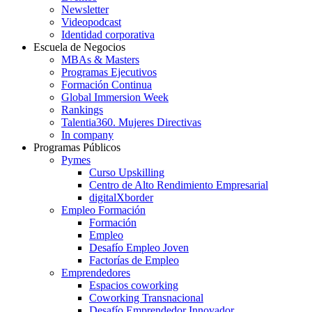
Newsletter
Videopodcast
Identidad corporativa
Escuela de Negocios
MBAs & Masters
Programas Ejecutivos
Formación Continua
Global Immersion Week
Rankings
Talentia360. Mujeres Directivas
In company
Programas Públicos
Pymes
Curso Upskilling
Centro de Alto Rendimiento Empresarial
digitalXborder
Empleo Formación
Formación
Empleo
Desafío Empleo Joven
Factorías de Empleo
Emprendedores
Espacios coworking
Coworking Transnacional
Desafío Emprendedor Innovador