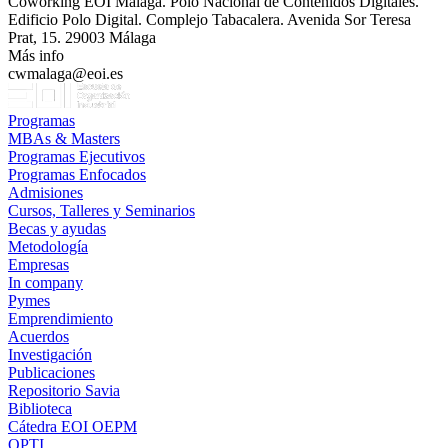
Coworking EOI Málaga. Polo Nacional de Contenidos Digitales.
Edificio Polo Digital. Complejo Tabacalera. Avenida Sor Teresa
Prat, 15. 29003 Málaga
Más info
cwmalaga@eoi.es
Programas
MBAs & Masters
Programas Ejecutivos
Programas Enfocados
Admisiones
Cursos, Talleres y Seminarios
Becas y ayudas
Metodología
Empresas
In company
Pymes
Emprendimiento
Acuerdos
Investigación
Publicaciones
Repositorio Savia
Biblioteca
Cátedra EOI OEPM
OPTI