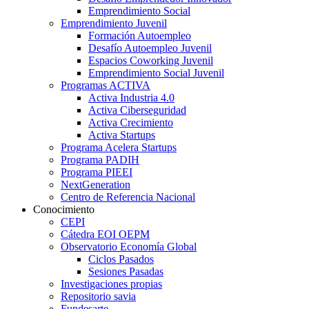
Emprendimiento Social
Emprendimiento Juvenil
Formación Autoempleo
Desafío Autoempleo Juvenil
Espacios Coworking Juvenil
Emprendimiento Social Juvenil
Programas ACTIVA
Activa Industria 4.0
Activa Ciberseguridad
Activa Crecimiento
Activa Startups
Programa Acelera Startups
Programa PADIH
Programa PIEEI
NextGeneration
Centro de Referencia Nacional
Conocimiento
CEPI
Cátedra EOI OEPM
Observatorio Economía Global
Ciclos Pasados
Sesiones Pasadas
Investigaciones propias
Repositorio savia
Fundesarte