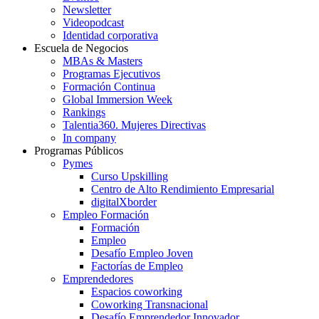
Newsletter
Videopodcast
Identidad corporativa
Escuela de Negocios
MBAs & Masters
Programas Ejecutivos
Formación Continua
Global Immersion Week
Rankings
Talentia360. Mujeres Directivas
In company
Programas Públicos
Pymes
Curso Upskilling
Centro de Alto Rendimiento Empresarial
digitalXborder
Empleo Formación
Formación
Empleo
Desafío Empleo Joven
Factorías de Empleo
Emprendedores
Espacios coworking
Coworking Transnacional
Desafío Emprendedor Innovador