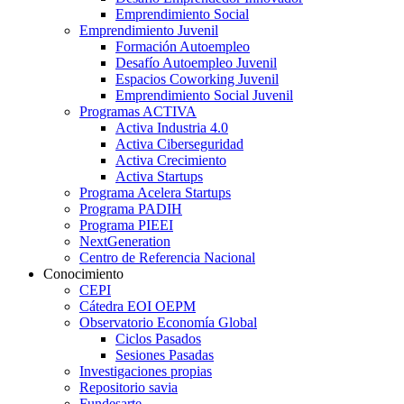
Emprendimiento Social
Emprendimiento Juvenil
Formación Autoempleo
Desafío Autoempleo Juvenil
Espacios Coworking Juvenil
Emprendimiento Social Juvenil
Programas ACTIVA
Activa Industria 4.0
Activa Ciberseguridad
Activa Crecimiento
Activa Startups
Programa Acelera Startups
Programa PADIH
Programa PIEEI
NextGeneration
Centro de Referencia Nacional
Conocimiento
CEPI
Cátedra EOI OEPM
Observatorio Economía Global
Ciclos Pasados
Sesiones Pasadas
Investigaciones propias
Repositorio savia
Fundesarte