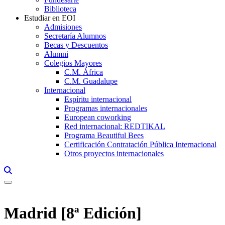
Biblioteca
Estudiar en EOI
Admisiones
Secretaría Alumnos
Becas y Descuentos
Alumni
Colegios Mayores
C.M. África
C.M. Guadalupe
Internacional
Espíritu internacional
Programas internacionales
European coworking
Red internacional: REDTIKAL
Programa Beautiful Bees
Certificación Contratación Pública Internacional
Otros proyectos internacionales
Links, Opens in this window a searcher
Madrid [8ª Edición]