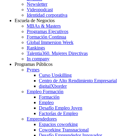
Newsletter
Videopodcast
Identidad corporativa
Escuela de Negocios
MBAs & Masters
Programas Ejecutivos
Formación Continua
Global Immersion Week
Rankings
Talentia360. Mujeres Directivas
In company
Programas Públicos
Pymes
Curso Upskilling
Centro de Alto Rendimiento Empresarial
digitalXborder
Empleo Formación
Formación
Empleo
Desafío Empleo Joven
Factorías de Empleo
Emprendedores
Espacios coworking
Coworking Transnacional
Desafío Emprendedor Innovador