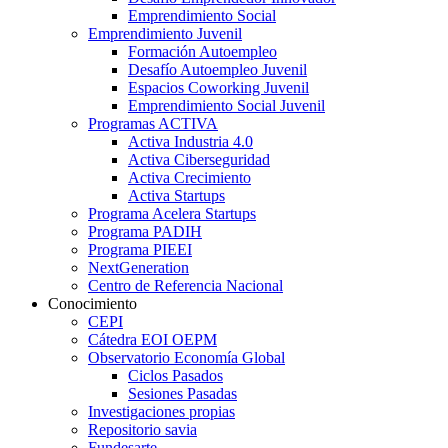
Emprendimiento Social
Emprendimiento Juvenil
Formación Autoempleo
Desafío Autoempleo Juvenil
Espacios Coworking Juvenil
Emprendimiento Social Juvenil
Programas ACTIVA
Activa Industria 4.0
Activa Ciberseguridad
Activa Crecimiento
Activa Startups
Programa Acelera Startups
Programa PADIH
Programa PIEEI
NextGeneration
Centro de Referencia Nacional
Conocimiento
CEPI
Cátedra EOI OEPM
Observatorio Economía Global
Ciclos Pasados
Sesiones Pasadas
Investigaciones propias
Repositorio savia
Fundesarte