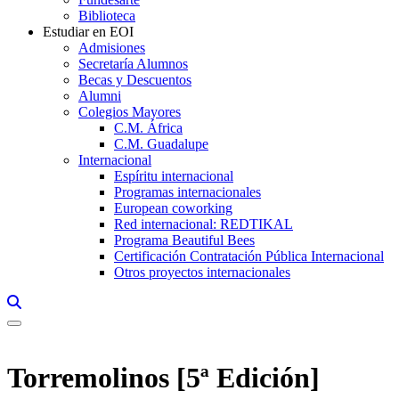
Biblioteca
Estudiar en EOI
Admisiones
Secretaría Alumnos
Becas y Descuentos
Alumni
Colegios Mayores
C.M. África
C.M. Guadalupe
Internacional
Espíritu internacional
Programas internacionales
European coworking
Red internacional: REDTIKAL
Programa Beautiful Bees
Certificación Contratación Pública Internacional
Otros proyectos internacionales
Links, Opens in this window a searcher
Torremolinos [5ª Edición]