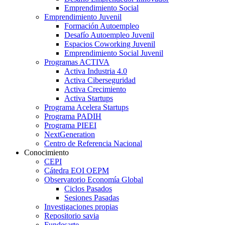
Emprendimiento Social
Emprendimiento Juvenil
Formación Autoempleo
Desafío Autoempleo Juvenil
Espacios Coworking Juvenil
Emprendimiento Social Juvenil
Programas ACTIVA
Activa Industria 4.0
Activa Ciberseguridad
Activa Crecimiento
Activa Startups
Programa Acelera Startups
Programa PADIH
Programa PIEEI
NextGeneration
Centro de Referencia Nacional
Conocimiento
CEPI
Cátedra EOI OEPM
Observatorio Economía Global
Ciclos Pasados
Sesiones Pasadas
Investigaciones propias
Repositorio savia
Fundesarte