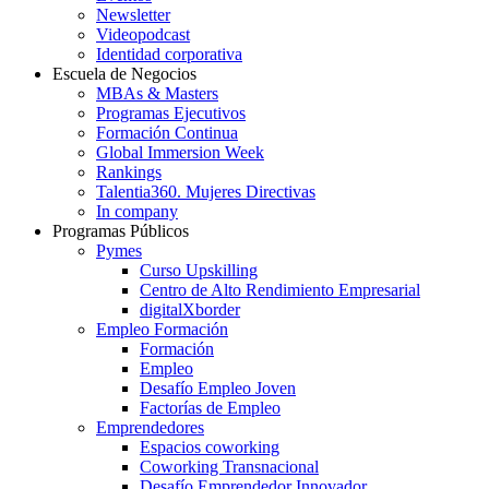
Newsletter
Videopodcast
Identidad corporativa
Escuela de Negocios
MBAs & Masters
Programas Ejecutivos
Formación Continua
Global Immersion Week
Rankings
Talentia360. Mujeres Directivas
In company
Programas Públicos
Pymes
Curso Upskilling
Centro de Alto Rendimiento Empresarial
digitalXborder
Empleo Formación
Formación
Empleo
Desafío Empleo Joven
Factorías de Empleo
Emprendedores
Espacios coworking
Coworking Transnacional
Desafío Emprendedor Innovador