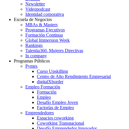
Newsletter
Videopodcast
Identidad corporativa
Escuela de Negocios
MBAs & Masters
Programas Ejecutivos
Formación Continua
Global Immersion Week
Rankings
Talentia360. Mujeres Directivas
In company
Programas Públicos
Pymes
Curso Upskilling
Centro de Alto Rendimiento Empresarial
digitalXborder
Empleo Formación
Formación
Empleo
Desafío Empleo Joven
Factorías de Empleo
Emprendedores
Espacios coworking
Coworking Transnacional
Desafío Emprendedor Innovador