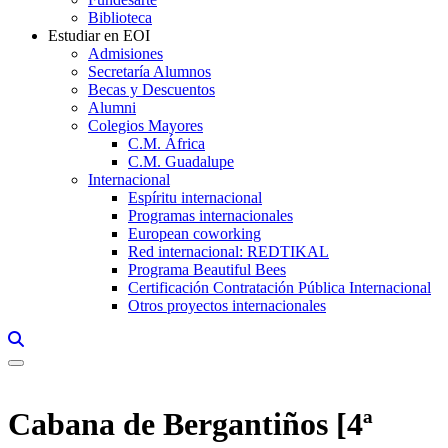
Biblioteca
Estudiar en EOI
Admisiones
Secretaría Alumnos
Becas y Descuentos
Alumni
Colegios Mayores
C.M. África
C.M. Guadalupe
Internacional
Espíritu internacional
Programas internacionales
European coworking
Red internacional: REDTIKAL
Programa Beautiful Bees
Certificación Contratación Pública Internacional
Otros proyectos internacionales
Links, Opens in this window a searcher
Cabana de Bergantiños [4ª