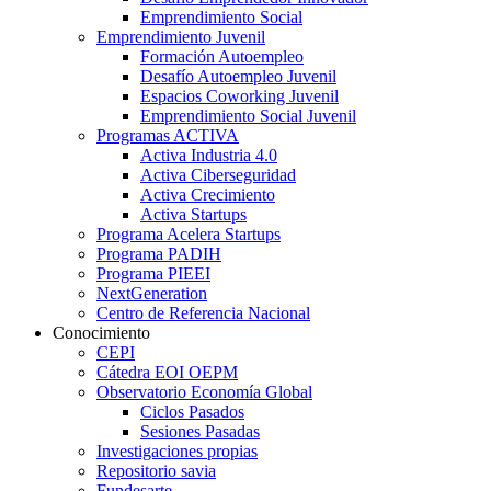
Emprendimiento Social
Emprendimiento Juvenil
Formación Autoempleo
Desafío Autoempleo Juvenil
Espacios Coworking Juvenil
Emprendimiento Social Juvenil
Programas ACTIVA
Activa Industria 4.0
Activa Ciberseguridad
Activa Crecimiento
Activa Startups
Programa Acelera Startups
Programa PADIH
Programa PIEEI
NextGeneration
Centro de Referencia Nacional
Conocimiento
CEPI
Cátedra EOI OEPM
Observatorio Economía Global
Ciclos Pasados
Sesiones Pasadas
Investigaciones propias
Repositorio savia
Fundesarte