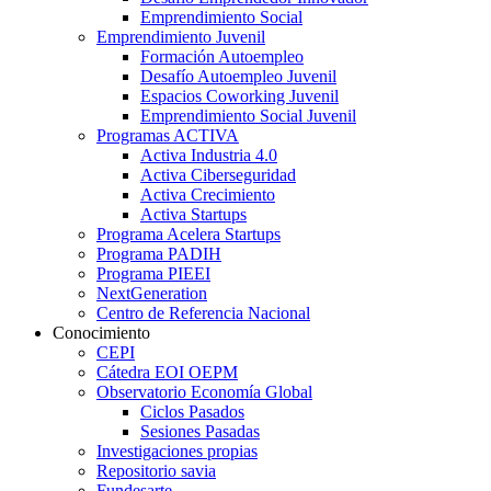
Emprendimiento Social
Emprendimiento Juvenil
Formación Autoempleo
Desafío Autoempleo Juvenil
Espacios Coworking Juvenil
Emprendimiento Social Juvenil
Programas ACTIVA
Activa Industria 4.0
Activa Ciberseguridad
Activa Crecimiento
Activa Startups
Programa Acelera Startups
Programa PADIH
Programa PIEEI
NextGeneration
Centro de Referencia Nacional
Conocimiento
CEPI
Cátedra EOI OEPM
Observatorio Economía Global
Ciclos Pasados
Sesiones Pasadas
Investigaciones propias
Repositorio savia
Fundesarte