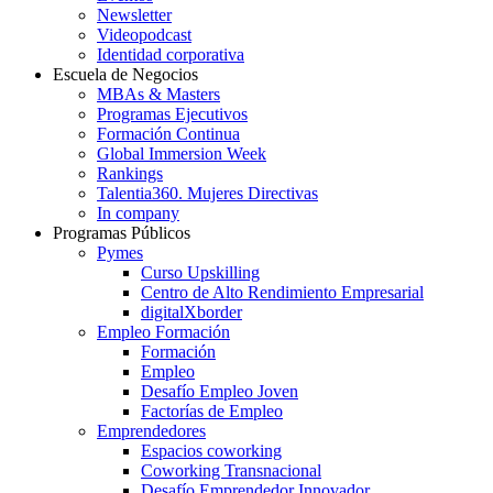
Newsletter
Videopodcast
Identidad corporativa
Escuela de Negocios
MBAs & Masters
Programas Ejecutivos
Formación Continua
Global Immersion Week
Rankings
Talentia360. Mujeres Directivas
In company
Programas Públicos
Pymes
Curso Upskilling
Centro de Alto Rendimiento Empresarial
digitalXborder
Empleo Formación
Formación
Empleo
Desafío Empleo Joven
Factorías de Empleo
Emprendedores
Espacios coworking
Coworking Transnacional
Desafío Emprendedor Innovador