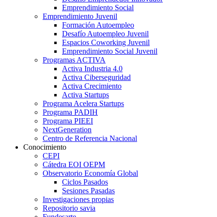
Emprendimiento Social
Emprendimiento Juvenil
Formación Autoempleo
Desafío Autoempleo Juvenil
Espacios Coworking Juvenil
Emprendimiento Social Juvenil
Programas ACTIVA
Activa Industria 4.0
Activa Ciberseguridad
Activa Crecimiento
Activa Startups
Programa Acelera Startups
Programa PADIH
Programa PIEEI
NextGeneration
Centro de Referencia Nacional
Conocimiento
CEPI
Cátedra EOI OEPM
Observatorio Economía Global
Ciclos Pasados
Sesiones Pasadas
Investigaciones propias
Repositorio savia
Fundesarte