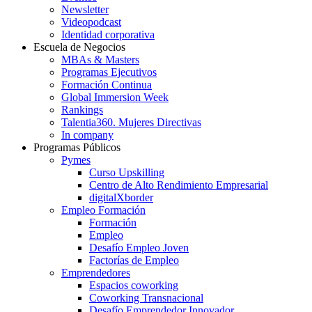
Newsletter
Videopodcast
Identidad corporativa
Escuela de Negocios
MBAs & Masters
Programas Ejecutivos
Formación Continua
Global Immersion Week
Rankings
Talentia360. Mujeres Directivas
In company
Programas Públicos
Pymes
Curso Upskilling
Centro de Alto Rendimiento Empresarial
digitalXborder
Empleo Formación
Formación
Empleo
Desafío Empleo Joven
Factorías de Empleo
Emprendedores
Espacios coworking
Coworking Transnacional
Desafío Emprendedor Innovador