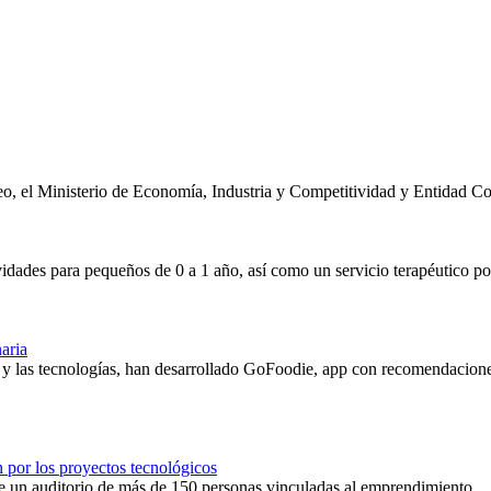
eo, el Ministerio de Economía, Industria y Competitividad y Entidad C
dades para pequeños de 0 a 1 año, así como un servicio terapéutico po
r de casa
aria
las tecnologías, han desarrollado GoFoodie, app con recomendaciones r
 mejor experiencia culinaria
por los proyectos tecnológicos
te un auditorio de más de 150 personas vinculadas al emprendimiento.