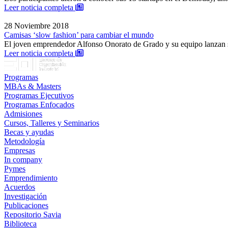
: Los emprendedores del VII Espacio Coworkin
Leer noticia completa
28 Noviembre 2018
Camisas ‘slow fashion’ para cambiar el mundo
El joven emprendedor Alfonso Onorato de Grado y su equipo lanzan
: Camisas ‘slow fashion’ para cambiar el mund
Leer noticia completa
Programas
MBAs & Masters
Programas Ejecutivos
Programas Enfocados
Admisiones
Cursos, Talleres y Seminarios
Becas y ayudas
Metodología
Empresas
In company
Pymes
Emprendimiento
Acuerdos
Investigación
Publicaciones
Repositorio Savia
Biblioteca