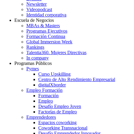
Newsletter
Videopodcast
Identidad corporativa
Escuela de Negocios
MBAs & Masters
Programas Ejecutivos
Formación Continua
Global Immersion Week
Rankings
Talentia360. Mujeres Directivas
In company
Programas Públicos
Pymes
Curso Upskilling
Centro de Alto Rendimiento Empresarial
digitalXborder
Empleo Formación
Formación
Empleo
Desafío Empleo Joven
Factorías de Empleo
Emprendedores
Espacios coworking
Coworking Transnacional
Desafío Emprendedor Innovador