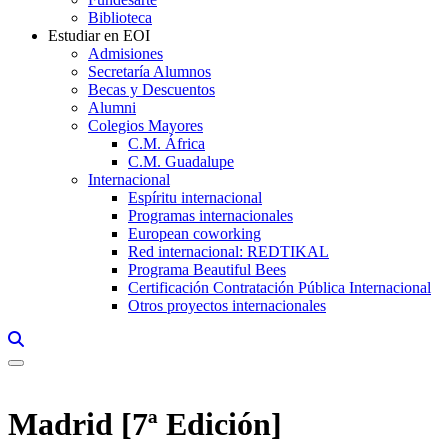
Biblioteca
Estudiar en EOI
Admisiones
Secretaría Alumnos
Becas y Descuentos
Alumni
Colegios Mayores
C.M. África
C.M. Guadalupe
Internacional
Espíritu internacional
Programas internacionales
European coworking
Red internacional: REDTIKAL
Programa Beautiful Bees
Certificación Contratación Pública Internacional
Otros proyectos internacionales
Links, Opens in this window a searcher
Madrid [7ª Edición]