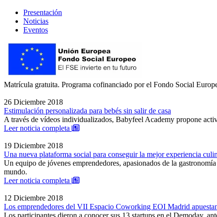
Presentación
Noticias
Eventos
Matrícula gratuita. Programa cofinanciado por el Fondo Social Europ
26 Diciembre 2018
Estimulación personalizada para bebés sin salir de casa
A través de vídeos individualizados, Babyfeel Academy propone activi
: Estimulación personalizada para bebés sin sali
Leer noticia completa
19 Diciembre 2018
Una nueva plataforma social para conseguir la mejor experiencia culin
Un equipo de jóvenes emprendedores, apasionados de la gastronomía y 
mundo.
: Una nueva plataforma social para conseguir la
Leer noticia completa
12 Diciembre 2018
Los emprendedores del VII Espacio Coworking EOI Madrid apuestan 
Los participantes dieron a conocer sus 13 startups en el Demoday, an