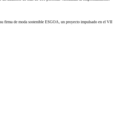
g EOI Madrid apuestan por los proyectos tecnológicos
 su firma de moda sostenible ESGOA, un proyecto impulsado en el V
o