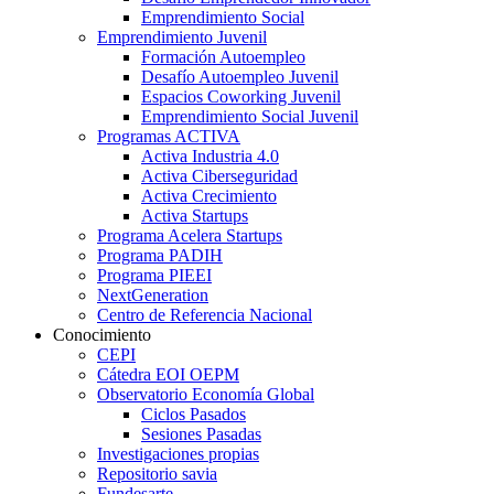
Emprendimiento Social
Emprendimiento Juvenil
Formación Autoempleo
Desafío Autoempleo Juvenil
Espacios Coworking Juvenil
Emprendimiento Social Juvenil
Programas ACTIVA
Activa Industria 4.0
Activa Ciberseguridad
Activa Crecimiento
Activa Startups
Programa Acelera Startups
Programa PADIH
Programa PIEEI
NextGeneration
Centro de Referencia Nacional
Conocimiento
CEPI
Cátedra EOI OEPM
Observatorio Economía Global
Ciclos Pasados
Sesiones Pasadas
Investigaciones propias
Repositorio savia
Fundesarte