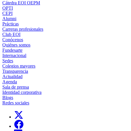
Cátedra EOI OEPM
OPTI
CEPI
Alumni
Prácticas
Carreras profesionales
Club EOI
Conócenos
Quiénes somos
Fundesarte
Internacional
Sedes
Colegios mayores
Transparencia
Actualidad
Agenda
Sala de prensa
Identidad corporativa
Blogs
Redes sociales
Links, Opens in this window
Links, Opens in this window