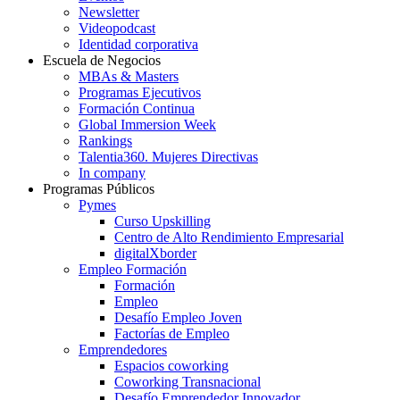
Newsletter
Videopodcast
Identidad corporativa
Escuela de Negocios
MBAs & Masters
Programas Ejecutivos
Formación Continua
Global Immersion Week
Rankings
Talentia360. Mujeres Directivas
In company
Programas Públicos
Pymes
Curso Upskilling
Centro de Alto Rendimiento Empresarial
digitalXborder
Empleo Formación
Formación
Empleo
Desafío Empleo Joven
Factorías de Empleo
Emprendedores
Espacios coworking
Coworking Transnacional
Desafío Emprendedor Innovador