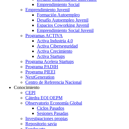
Emprendimiento Social
Emprendimiento Juvenil
Formación Autoempleo
Desafío Autoempleo Juvenil
Espacios Coworking Juvenil
Emprendimiento Social Juvenil
Programas ACTIVA
Activa Industria 4.0
Activa Ciberseguridad
Activa Crecimiento
Activa Startups
Programa Acelera Startups
Programa PADIH
Programa PIEEI
NextGeneration
Centro de Referencia Nacional
Conocimiento
CEPI
Cátedra EOI OEPM
Observatorio Economía Global
Ciclos Pasados
Sesiones Pasadas
Investigaciones propias
Repositorio savia
Fundesarte