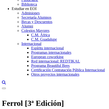
Biblioteca
Estudiar en EOI
Admisiones
Secretaría Alumnos
Becas y Descuentos
Alumni
Colegios Mayores
C.M. África
C.M. Guadalupe
Internacional
Espíritu internacional
Programas internacionales
European coworking
Red internacional: REDTIKAL
Programa Beautiful Bees
Certificación Contratación Pública Internacional
Otros proyectos internacionales
Links, Opens in this window a searcher
Ferrol [3ª Edición]