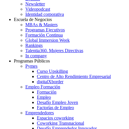
Newsletter
Videopodcast
Identidad corporativa
Escuela de Negocios
MBAs & Masters
Programas Ejecutivos
Formación Continua
Global Immersion Week
Rankings
Talentia360. Mujeres Directivas
In company
Programas Públicos
Pymes
Curso Upskilling
Centro de Alto Rendimiento Empresarial
digitalXborder
Empleo Formación
Formación
Empleo
Desafío Empleo Joven
Factorías de Empleo
Emprendedores
Espacios coworking
Coworking Transnacional
Desafío Emprendedor Innovador