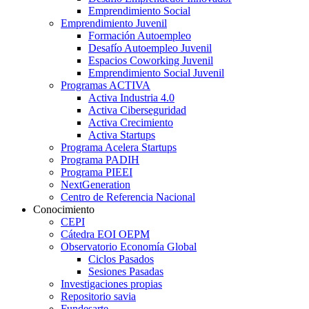
Emprendimiento Social
Emprendimiento Juvenil
Formación Autoempleo
Desafío Autoempleo Juvenil
Espacios Coworking Juvenil
Emprendimiento Social Juvenil
Programas ACTIVA
Activa Industria 4.0
Activa Ciberseguridad
Activa Crecimiento
Activa Startups
Programa Acelera Startups
Programa PADIH
Programa PIEEI
NextGeneration
Centro de Referencia Nacional
Conocimiento
CEPI
Cátedra EOI OEPM
Observatorio Economía Global
Ciclos Pasados
Sesiones Pasadas
Investigaciones propias
Repositorio savia
Fundesarte