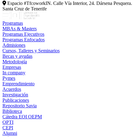
Espacio #TfcoworkIN. Calle Vía Interior, 24. Dársena Pesquera.
Santa Cruz de Tenerife
Programas
MBAs & Masters
Programas Ejecutivos
Programas Enfocados
Admisiones
Cursos, Talleres y Seminarios
Becas y ayudas
Metodología
Empresas
In company
Pymes
Emprendimiento
Acuerdos
Investigación
Publicaciones
Repositorio Savia
Biblioteca
Cátedra EOI OEPM
OPTI
CEPI
Alumni