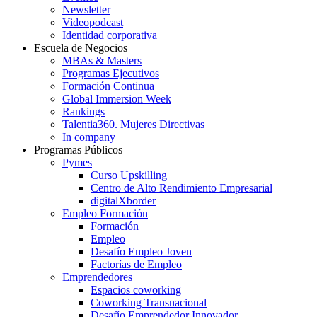
Newsletter
Videopodcast
Identidad corporativa
Escuela de Negocios
MBAs & Masters
Programas Ejecutivos
Formación Continua
Global Immersion Week
Rankings
Talentia360. Mujeres Directivas
In company
Programas Públicos
Pymes
Curso Upskilling
Centro de Alto Rendimiento Empresarial
digitalXborder
Empleo Formación
Formación
Empleo
Desafío Empleo Joven
Factorías de Empleo
Emprendedores
Espacios coworking
Coworking Transnacional
Desafío Emprendedor Innovador