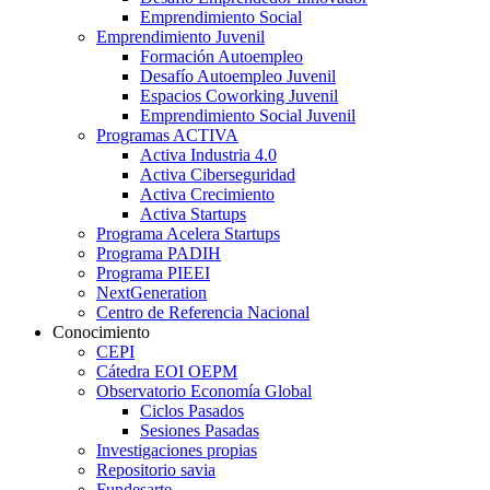
Emprendimiento Social
Emprendimiento Juvenil
Formación Autoempleo
Desafío Autoempleo Juvenil
Espacios Coworking Juvenil
Emprendimiento Social Juvenil
Programas ACTIVA
Activa Industria 4.0
Activa Ciberseguridad
Activa Crecimiento
Activa Startups
Programa Acelera Startups
Programa PADIH
Programa PIEEI
NextGeneration
Centro de Referencia Nacional
Conocimiento
CEPI
Cátedra EOI OEPM
Observatorio Economía Global
Ciclos Pasados
Sesiones Pasadas
Investigaciones propias
Repositorio savia
Fundesarte