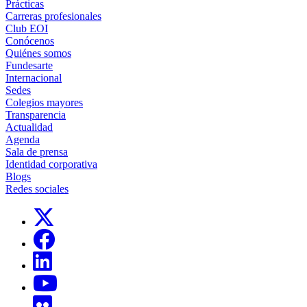
Prácticas
Carreras profesionales
Club EOI
Conócenos
Quiénes somos
Fundesarte
Internacional
Sedes
Colegios mayores
Transparencia
Actualidad
Agenda
Sala de prensa
Identidad corporativa
Blogs
Redes sociales
Links, Opens in this window
Links, Opens in this window
Links, Opens in this window
Links, Opens in this window
Links, Opens in this window