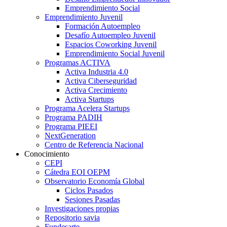
Emprendimiento Social
Emprendimiento Juvenil
Formación Autoempleo
Desafío Autoempleo Juvenil
Espacios Coworking Juvenil
Emprendimiento Social Juvenil
Programas ACTIVA
Activa Industria 4.0
Activa Ciberseguridad
Activa Crecimiento
Activa Startups
Programa Acelera Startups
Programa PADIH
Programa PIEEI
NextGeneration
Centro de Referencia Nacional
Conocimiento
CEPI
Cátedra EOI OEPM
Observatorio Economía Global
Ciclos Pasados
Sesiones Pasadas
Investigaciones propias
Repositorio savia
Fundesarte