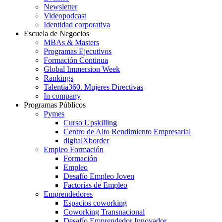
Newsletter
Videopodcast
Identidad corporativa
Escuela de Negocios
MBAs & Masters
Programas Ejecutivos
Formación Continua
Global Immersion Week
Rankings
Talentia360. Mujeres Directivas
In company
Programas Públicos
Pymes
Curso Upskilling
Centro de Alto Rendimiento Empresarial
digitalXborder
Empleo Formación
Formación
Empleo
Desafío Empleo Joven
Factorías de Empleo
Emprendedores
Espacios coworking
Coworking Transnacional
Desafío Emprendedor Innovador